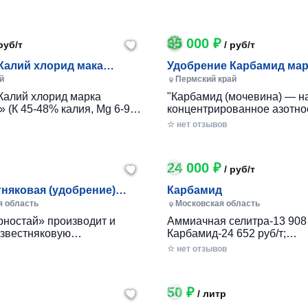
ссмотрим все Ваши пр...
невостребованную. собирает
35 000 ₽
руб/т
/ руб/т
лий хлорид мака
Удобрение Карбамид мар
" (К 45-48%
(мочевина) (NH2)2CO
й
Пермский край
Калий хлорид марка
"Карбамид (мочевина) — н
 (К 45-48% калия, Mg 6-9%
концентрированное азотно
омендовано для
(около 46% азота по массе)
☆ нет отзывов
ия в качестве калийно-
Обеспечивает растение аз
минерального удобрения,
течение длительного време
действует на всех почвах и
Выпускается в виде мелки
24 000 ₽
/ руб/т
гранул, кото...
тняковая (удобрение)
Карбамид
-93
я область
Московская область
ностай» производит и
Аммиачная селитра-13 908 
Известняковую
Карбамид-24 652 руб/т;
ю) муку для рекультивации
Нитроаммофоска (NPK16:16
☆ нет отзывов
14050-93, марка А.
руб/т; Диаммофоска (NPK10
ого удобрения в почву не
679 руб/т; Аммофос (NP12:5
лизует ее кислотность,
руб/т; Аммофос (NP10:46) - 
50 ₽
/ литр