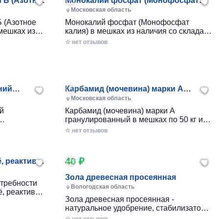
 Б (Азотное
Монокалий фосфат (Монофосфат
калия)
Московская область
Б (Азотное
Монокалий фосфат (Монофосфат
мешках из
калия) в мешках из наличия со склада в
осковье
Подмосковье
☆ нет отзывов
ний
Карбамид (мочевина) марки А
гранулированный
Московская область
й
Карбамид (мочевина) марки А
гранулированный в мешках по 50 кг из
о 50 кг из
наличия со склада в Подмосковье.
☆ нет отзывов
сковье.
Возможна прямая поставка с завода
 с завода
кратно 20тн
40 ₽
, реактивы,
ликвиды по
Зола древесная просеянная
отребности
Вологодская область
, реактивы,
Зoлa древеcная просеянная -
аводской
нaтурaльноe удобpeниe, стабилизaтop
еликвидов,
пoчвы. Фacовка Биг-бeг
,