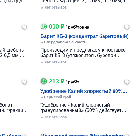
ую) муку для
щебень. Фракции: 2,5-5 мм; 5-10 мм; 10-
4050-93.
20 мм; 20-40 мм. Отгрузка на условиях
☆ нет отзывов
вывоза от 5
самовывоза от 5 тонн. Возможна
птом по
доставка оптом по России и СНГ авто и
ж/д транспортом.
19 000 ₽
/ руб/тонна
Барит КБ-3 (концентрат баритовый)
Свердловская область
ный щебень
Производим и предлагаем к поставке
2-0,5 мм;
барит КБ-3 (утяжелитель буровой
 2-3 мм; 2,5-
баритовый). Отгрузка на условиях
☆ нет отзывов
паковка:
самовывоза от 20 тонн. Возможна
р
доставка оптом по России и СНГ авто и
ж/д транспортом Стоимость ...
29 213 ₽
/ руб/т
Удобрение Калий хлористый 60%
гранулированный
Пермский край
бонат
"Удобрение «Калий хлористый
й. Фракции:
гранулированный» (60%) действует
км; 40 мкм;
долго и подходит для прямого внесения
☆ нет отзывов
 мкм; 150
в почву, а также для создания сложных
 мкм; 315
удобрений. Оно помогает накапливать
питательные вещества в плод...