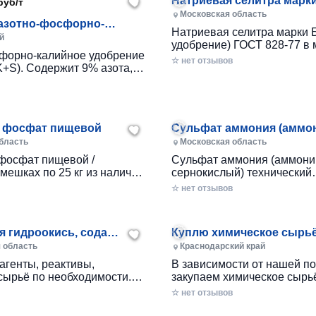
Натриевая селитра марки
руб/т
удобрение) ГОСТ 828-77
Московская область
азотно-фосфорно-
Натриевая селитра марки 
 сера.NPK+S
й
удобрение) ГОСТ 828-77 в 
форно-калийное удобрение
наличия со склада в Подм
☆ нет отзывов
K+S). Содержит 9% азота,
, 15% калия и 7% серы.
отное удобрение,
для всех культур и типов
ры улучшают качест...
 фосфат пищевой
Сульфат аммония (аммо
сернокислый)
бласть
Московская область
фосфат пищевой /
Сульфат аммония (аммони
мешках по 25 кг из наличия
сернокислый) технический
 Подмосковье
кристаллический в мешках п
☆ нет отзывов
наличия со склада в Подмо
Возможна прямая поставка
кратно 20тн
я гидроокись, сода
Куплю химическое сырьё
ванная, глицерин, натр
реагенты просрочку, не
 область
Краснодарский край
угое неликвиды по РФ
России
агенты, реактивы,
В зависимости от нашей п
сырьё по необходимости.
закупаем химическое сырьё
ые или предназначенные
реагенты, обязательно в з
☆ нет отзывов
ции, неликвиды, лежалую,
упаковке, таре. из числа н
анную в заводской таре,
можно что то просроченное