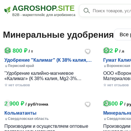
AGROSHOP
.SITE
B2B - маркетплейс для агробизнеса
Минеральные удобрения
14 800 ₽
122 ₽
/ т
/ л
Удобрение "Калимаг" (К 38% калия,
Гумат Калия
Mg2-3% магния) г
Линия удоб
Пермский край
Воронежская
региональн
"Удобрение калийно-магниевое
ООО «Ворон
«Калимаг» (К 38% калия, Mg2-3%
Материалов»
магния), круглая гранула.
систему агр
☆ нет отзывов
☆ нет отзывов
Рекомендовано для использования в
кратно подн
качестве калийно-магниевого
предприятий агро
минерального удобрения, эффективно
Вашему вним
2 900 ₽
2 600 ₽
/ руб/тонна
/ р
действует на всех...
Кольматанты
Минеральны
Свердловская область
Свердловска
Производим и осуществляем оптовые
Производим 