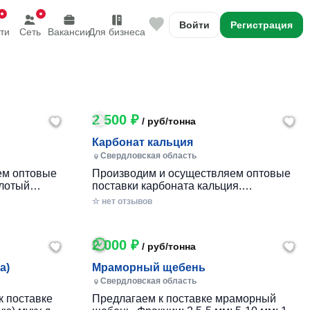
Войти
Регистрация
ти
Сеть
Вакансии
Для бизнеса
2 500 ₽
/ руб/тонна
Карбонат кальция
Свердловская область
ем оптовые
Производим и осуществляем оптовые
олотый
поставки карбоната кальция.
естве
Углекислый кальций используется,
☆ нет отзывов
воров в
прежде всего, в качестве утяжелителя
ости.
для буровых растворов в нефтегазовой
ее 98%.
промышленности. Фасовка: МКР (...
2 000 ₽
/ руб/тонна
а)
Мраморный щебень
Свердловская область
к поставке
Предлагаем к поставке мраморный