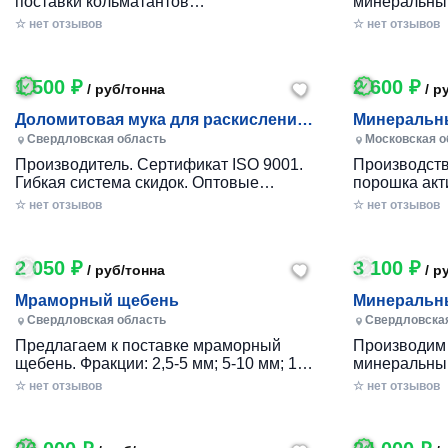
поставки кольматантов
минеральны
(кольматирующих добавок для буровых
(активирова
☆ нет отзывов
☆ нет отзывов
растворов). Возможно изготовление
Отгрузка на
кольматантов по характеристиками,
тонн. Возмо
которые указаны в техническом
России и СНГ
1 500 ₽
2 600 ₽
/ руб/тонна
/ р
задании за...
Доломитовая мука для раскисления
Минеральн
почвы
Свердловская область
Московская о
Производитель. Сертификат ISO 9001.
Производств
Гибкая система скидок. Оптовые
порошка акт
поставки по России и СНГ.
неактивиров
☆ нет отзывов
☆ нет отзывов
Доломитовая мука для раскисления
строительства. Отгрузка от 1
почвы производится в соответствии с
Доставка авт
ГОСТ 14050-93, качество подтвержде...
России и СНГ
2 050 ₽
3 100 ₽
/ руб/тонна
/ р
Мраморный щебень
Минеральн
Свердловская область
Свердловска
Предлагаем к поставке мраморный
Производим 
щебень. Фракции: 2,5-5 мм; 5-10 мм; 10-
минеральны
20 мм; 20-40 мм. Отгрузка на условиях
(активирова
☆ нет отзывов
☆ нет отзывов
самовывоза от 5 тонн. Возможна
Отгрузка на
доставка оптом по России и СНГ авто и
тонн. Возмо
ж/д транспортом.
России и СНГ