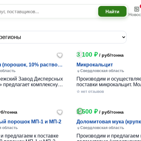
Новос
3 100 ₽
/ руб/тонна
 (порошок, 10% раствор),
Микрокальцит
рений "Синерсис". Ищем
 область
Свердловская область
ых дистрибъютеров.
ежский Завод Дисперсных
Производим и осуществля
 предлагает комплексную
поставки микрокальцит. М
опрепаратов, позволяющую
кальцит используется в кач
☆ нет отзывов
ять рентабельность
добавки для буровых раст
бизнеса. Предлагаем
нефтегазовой промышленн
анию многофунк...
Содержание CaCO3 не мен
1 500 ₽
уб/тонна
/ руб/тонна
Фасовка: М...
й порошок МП-1 и МП-2
Доломитовая мука (крупк
я область
Свердловская область
и предлагаем к поставке
Производим и предлагаем 