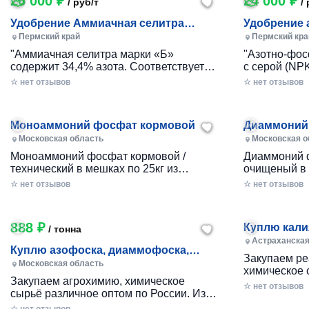
26 000 ₽
24 000 ₽
/ руб/т
/ 
Удобрение Аммиачная селитра
Удобрение 
марки «Б»
калийное +
Пермский край
Пермский кра
"Аммиачная селитра марки «Б»
"Азотно-фос
содержит 34,4% азота. Соответствует
с серой (NP
ГОСТ 2-2013. Это универсальное
16% фосфора
☆ нет отзывов
☆ нет отзывов
азотное удобрение с аммонийной и
Это низкоаз
нитратной формами азота в равных
подходящее 
частях. Оно питает растения на
почв. 10% се
Моноаммоний фосфат кормовой
Диаммоний
протяже...
Московская область
Московская о
Моноаммоний фосфат кормовой /
Диаммоний 
технический в мешках по 25кг из
очищеный в 
наличия со склада в Подмосковье
со склада в
☆ нет отзывов
☆ нет отзывов
888 ₽
Куплю кали
/ тонна
кальциниро
Астраханская
Куплю азофоска, диаммофоска,
едкий и др
Закупаем ре
селитра аммиачная, калий
Московская область
химическое 
хлористый, карбамид неликвиды по
Закупаем агрохимию, химическое
Просроченн
☆ нет отзывов
РФ
сырьё различное оптом по России. Из
для утилиза
числа неликвидов, невостребованную,
невостребов