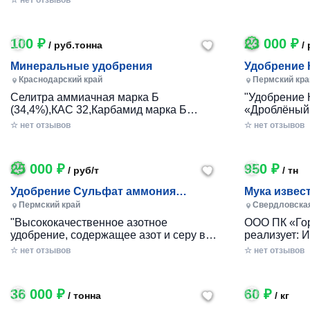
☆ нет отзывов
лежалую. азофоска 15/15/15. азофоска
упаковке. Ра
16/16/16. диаммофоска. карбамид.
калий хлористый белый, мелк...
100 ₽
23 000 ₽
/ руб.тонна
/ 
Минеральные удобрения
Удобрение Ка
"Дроблёный
Краснодарский край
Пермский кра
Селитра аммиачная марка Б
"Удобрение 
(34,4%),КАС 32,Карбамид марка Б
«Дроблёный»
(46,2%), Сульфоаммофос (20:20:14),
магния) рек
☆ нет отзывов
☆ нет отзывов
Сульфат аммония NS 21:24
использован
Гранулированный, Сульфат аммония
магниевого 
NS 21:24 Кристаллический, Аммофос
эффективно 
25 000 ₽
950 ₽
/ руб/т
/ тн
NP 12:52, Диам...
п...
Удобрение Сульфат аммония
Мука извес
(коксохимический), форма
ГОСТ 14050
Пермский край
Свердловска
"Высококачественное азотное
ООО ПК «Гор
удобрение, содержащее азот и серу в
реализует: 
доступной для растений форме: 21%
(доломитову
☆ нет отзывов
☆ нет отзывов
азота и 24% серы. Его использование
почвы ГОСТ 
не только способствует повышению
Внесение эт
окисления почвы, но и насыщению е...
только норма
36 000 ₽
60 ₽
/ тонна
/ кг
но...