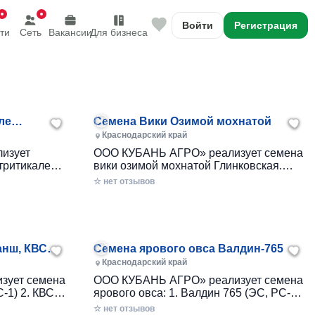
Войти
Регистрация
ти
Сеть
Вакансии
Для бизнеса
ле
Семена Вики Озимой мохнатой
Краснодарский край
изует
ООО КУБАНЬ АГРО» реализует семена
тритикале
вики озимой мохнатой Глинковская.
ортов: 1.
Семена соответствуют ГОСТу Р 52325-
☆ нет отзывов
он (ЭС,
2005 и имеют соответствующие
сертификаты.
ветств...
анш, КВС
Семена ярового овса Валдин-765
Краснодарский край
зует семена
ООО КУБАНЬ АГРО» реализует семена
-1) 2. КВС
ярового овса: 1. Валдин 765 (ЭС, РС-1)
Семена соответствуют ГОСТу Р 52325-
☆ нет отзывов