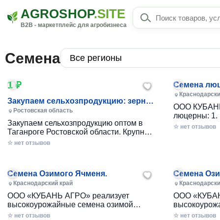
AGROSHOP
.SITE
B2B - маркетплейс для агробизнеса
Семена
1 ₽
Семена люц
Краснодарски
Закупаем сельхозпродукцию: зерно,
ООО КУБАНЬ
пшеницу, подсолнечник
Ростовская область
люцерны: 1.
Закупаем сельхозпродукцию оптом в
Семена соответствуют ГОСТу Р 52325-
☆ нет отзывов
Таганроге Ростовской области. Крупный
2005 и имеют соответствующие
оптовый покупатель заинтересован в
сертификаты
☆ нет отзывов
регулярных закупках сельхозпродукции
с доставкой в Таганрог Ростовской
области. Нас и...
Семена Озимого Ячменя.
Семена Оз
Краснодарский край
Краснодарски
ООО «КУБАНЬ АГРО» реализует
ООО «КУБАН
высокоурожайные семена озимой
высокоурож
пшеницы и ячменя урожая 2025 г.
пшеницы и я
☆ нет отзывов
☆ нет отзывов