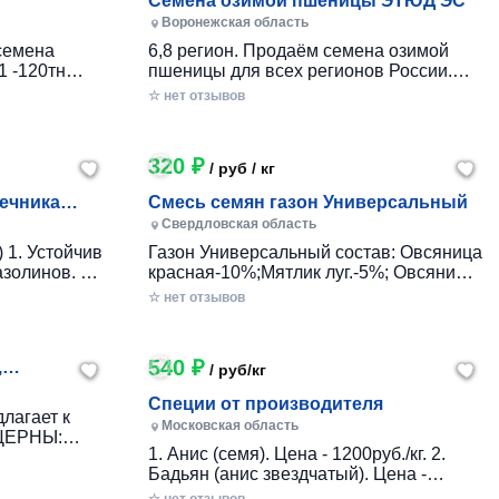
Семена озимой пшеницы ЭТЮД ЭС
Воронежская область
6,8 регион. Продаём семена озимой
пшеницы для всех регионов России.
 -54тн
Все сорта. Элита, РС1, РС2 (полный
☆ нет отзывов
-232тн -
пакет документов для получения
ритикале
субсидий). Доставка по РФ, любая
р\тн...
форма оплаты(работаем с НДС...
320 ₽
/ руб / кг
ечника
Смесь семян газон Универсальный
айтинг
Свердловская область
 1. Устойчив
Газон Универсальный состав: Овсяница
золинов. 2.
красная-10%;Мятлик луг.-5%; Овсяница
стью к
луговая-35%; Тимофеевка-10%;
☆ нет отзывов
ром семян.
Райграс одн.-30%; Райграс мног.-10%
сть для всех
Норма высева семян на 1 кв.м. – 30 - 50
г.
540 ₽
,
/ руб/кг
Специи от производителя
лагает к
Московская область
1. Анис (семя). Цена - 1200руб./кг. 2.
РС-1, РС-2)
Бадьян (анис звездчатый). Цена -
окого
3600руб./кг. 3. Базилик. Цена - 960руб./
ОСТу Р