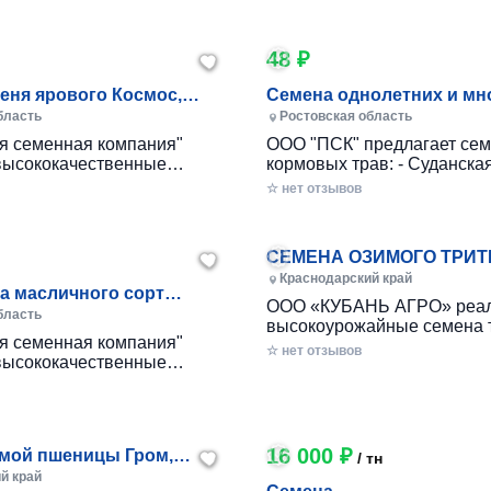
ой Пшеницы: 1. Алексеич
ГОСТу Р 52325-2005 и имеют
 Безостая-100 (ЭС, РС-1) 3.
соответствующие сертификаты. 
1) 4. Граф (ЭС, ...
принимаются по эл.почт...
48 ₽
еня ярового Космос,
Семена однолетних и мн
ней
трав
бласть
Ростовская область
я семенная компания"
ООО "ПСК" предлагает се
высококачественные
кормовых трав: - Суданская трава сорт
скохозяйственной
Черноморка. - Люцерна сорт
☆ нет отзывов
 полным пакетом
Манычская - Эспарцет сорт Велес -
и сертификатами :семена
Кострец безост
ого элитных и
СЕМЕНА ОЗИМОГО ТРИТ
ных сортов: ...
Хлебороб, Тихон
Краснодарский край
а масличного сорт
ООО «КУБАНЬ АГРО» реал
ВНИИМК 620, Микс, Фаворит.
бласть
высокоурожайные семена 
я семенная компания"
урожая 2024 г. следующих с
☆ нет отзывов
высококачественные
Хлебороб (ЭС, РС-1) 2. Тих
скохозяйственной
РС-1)
 полным пакетом
и сертификатами: льна
16 000 ₽
мой пшеницы Гром,
/ тн
ик, Стиль-18, Школа, Юка
й край