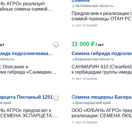
Семена
Ь АГРО» реализует
Челябинская область
айные семена озимой
Предлагаем к реализации семена
чменя урожая 2024 г.
озимой пшеницы ОТАН РС1 -120тн
ой Пшеницы: 1. Алексеич
-16000р\тн СКИПЕТР элита
стая-100 (ЭС) 3. Гром (ЭС)
☆ нет отзывов
-18000р\тн ФОТИНЬЯ элита 
5. Еланчик (ЭС) ...
18000р\тн семена озимой т
АЛМАЗ элита - 50тн - 18000 
11 000 ₽
шт
/ шт
рида подсолнечника
Семена гибрида подсолн
421"
Санмарин 410 под еврол
 область
Воронежская область
(аналог Сингента Неома)
с Описание и
САНМАРИН 410 (Clearfield)
ики гибрида «Санмарин
к гербицидам группы имида
сится к гибридам
Характеризуется устойчиво
☆ нет отзывов
а интенсивного типа. 2.
болезням и крупным разме
рт и раннее развитие на
3. Хорошая адаптированно
апах органогенеза. 3.
зон выращивания по...
арцета Песчаный 1251
Семена люцерны Багира
Манычская
й край
Краснодарский край
Ь АГРО» предлагает к
ООО «КУБАНЬ АГРО» пред
:
реализации: СЕМЕНА ЛЮЦЕРНЫ:
1) Предлагаемые
Манычская (РС-1) Багира (
☆ нет отзывов
кого качества,
Предлагаемые семена выс
ют ГОСТу Р 52325-2005 и
качества, соответствуют Г