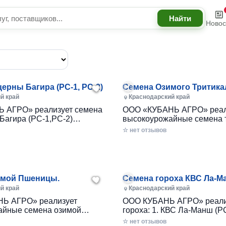
Новос
ерны Багира (РС-1, РС-2)
Семена Озимого Тритика
Хлебороб, Тихон
й край
Краснодарский край
 АГРО» реализует семена
ООО «КУБАНЬ АГРО» реал
 Багира (РС-1,РС-2)
высокоурожайные семена 
урожая 2025 г. следующих с
☆ нет отзывов
Хлебороб (ЭС, РС-1) 2. Тих
.
РС-1) Семена соответствуют ГОСТу Р
52325-2005 и имеют соот
имой Пшеницы.
Семена гороха КВС Ла-М
Камелеон
й край
Краснодарский край
Ь АГРО» реализует
ООО КУБАНЬ АГРО» реали
айные семена озимой
гороха: 1. КВС Ла-Манш (РС
чменя урожая 2025 г.
Камелеон (РС-1) Семена соответствуют
☆ нет отзывов