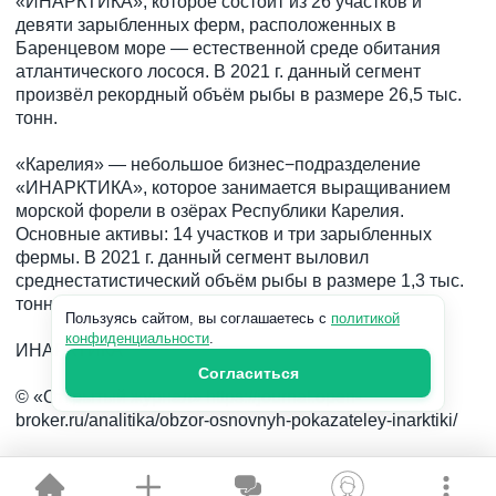
«ИНАРКТИКА», которое состоит из 26 участков и
девяти зарыбленных ферм, расположенных в
Баренцевом море — естественной среде обитания
атлантического лосося. В 2021 г. данный сегмент
произвёл рекордный объём рыбы в размере 26,5 тыс.
тонн.
«Карелия» — небольшое бизнес−подразделение
«ИНАРКТИКА», которое занимается выращиванием
морской форели в озёрах Республики Карелия.
Основные активы: 14 участков и три зарыбленных
фермы. В 2021 г. данный сегмент выловил
среднестатистический объём рыбы в размере 1,3 тыс.
тонн.
Пользуясь сайтом, вы соглашаетесь с
политикой
конфиденциальности
.
ИНАРКТИКА
Согласиться
© «Открытый журнал» https://journal.open-
broker.ru/analitika/obzor-osnovnyh-pokazateley-inarktiki/