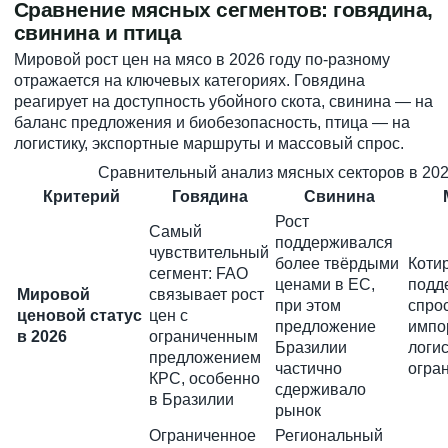
Сравнение мясных сегментов: говядина,
свинина и птица
Мировой рост цен на мясо в 2026 году по-разному
отражается на ключевых категориях. Говядина
реагирует на доступность убойного скота, свинина — на
баланс предложения и биобезопасность, птица — на
логистику, экспортные маршруты и массовый спрос.
Сравнительный анализ мясных секторов в 202
Критерий
Говядина
Свинина
Рост
Самый
поддерживался
чувствительный
более твёрдыми
Коти
сегмент: FAO
ценами в ЕС,
подд
Мировой
связывает рост
при этом
спро
ценовой статус
цен с
предложение
импо
в 2026
ограниченным
Бразилии
логи
предложением
частично
огра
КРС, особенно
сдерживало
в Бразилии
рынок
Ограниченное
Региональный