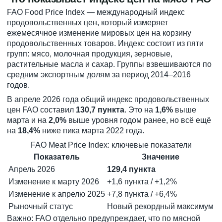
FAO Food Price Index — международный индекс
продовольственных цен, который измеряет
ежемесячное изменение мировых цен на корзину
продовольственных товаров. Индекс состоит из пяти
групп: мясо, молочная продукция, зерновые,
растительные масла и сахар. Группы взвешиваются по
средним экспортным долям за период 2014–2016
годов.
В апреле 2026 года общий индекс продовольственных
цен FAO составил
130,7 пункта
. Это на
1,6%
выше
марта и на
2,0%
выше уровня годом ранее, но всё ещё
на
18,4%
ниже пика марта 2022 года.
FAO Meat Price Index: ключевые показатели
Показатель
Значение
Апрель 2026
129,4 пункта
Изменение к марту 2026
+1,6 пункта / +1,2%
Изменение к апрелю 2025
+7,8 пункта / +6,4%
Рыночный статус
Новый рекордный максимум
Важно: FAO отдельно предупреждает, что по мясной