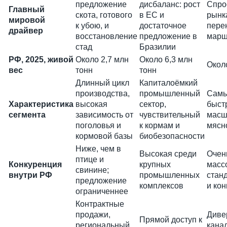
предложение
дисбаланс: рост
Спро
Главный
скота, готового
в ЕС и
рынк
мировой
к убою, и
достаточное
пере
драйвер
восстановление
предложение в
марш
стад
Бразилии
РФ, 2025, живой
Около 2,7 млн
Около 6,3 млн
Около
вес
тонн
тонн
Длинный цикл
Капиталоёмкий
производства,
промышленный
Самы
Характеристика
высокая
сектор,
быст
сегмента
зависимость от
чувствительный
масш
поголовья и
к кормам и
мясн
кормовой базы
биобезопасности
Ниже, чем в
Высокая среди
Очен
птице и
Конкуренция
крупных
масс
свинине;
внутри РФ
промышленных
стан
предложение
комплексов
и ко
ограниченнее
Контрактные
продажи,
Диве
Прямой доступ к
региональный
канал