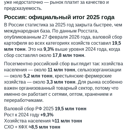
уже недостаточно — рынок платит за качество и
предсказуемость.
Россия: официальный итог 2025 года
В России статистика за 2025 год закрыта быстрее, чем
международная база. По данным Росстата,
опубликованным 27 февраля 2026 года, валовой сбор
картофеля во всех категориях хозяйств составил
19,5
млн тонн
. Это на
9,3%
выше уровня 2024 года, когда
сбор составлял около
17,8 млн тонн
.
Посегментно российский сбор выглядит так: хозяйства
населения — около
11 млн тонн
, сельхозорганизации
— около
5,2 млн тонн
, крестьянские фермерские
хозяйства — около
3,3 млн тонн
. Для рынка особенно
важен организованный товарный сектор, потому что
именно он работает с сетями, оптом, хранением и
переработчиками.
Валовой сбор РФ 2025
19,5 млн тонн
Рост к 2024 году
+9,3%
Хозяйства населения
≈11 млн тонн
СХО + КФХ
≈8,5 млн тонн