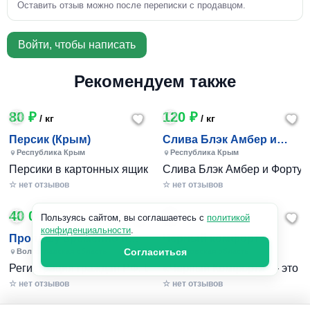
Оставить отзыв можно после переписки с продавцом.
Войти, чтобы написать
Рекомендуем также
80 ₽
120 ₽
/ кг
/ кг
Персик (Крым)
Слива Блэк Амбер и
Фортуна (Крым)
Республика Крым
Республика Крым
Персики в картонных ящиках по 7-10 кг. Цена 80-200 руб за
Слива Блэк Амбер и Фортуна 
☆ нет отзывов
☆ нет отзывов
40 000 ₽
240 801 ₽
/ 1шт
Пользуясь сайтом, вы соглашаетесь с
политикой
конфиденциальности
.
Пропишу временно и
Черный комфорт
постоянно в Волжском
Согласиться
Волгоградская область
Московская область
Регистрация граждан РФ. Временная и постоянная офици
«Черный Комфорт» — это мн
☆ нет отзывов
☆ нет отзывов