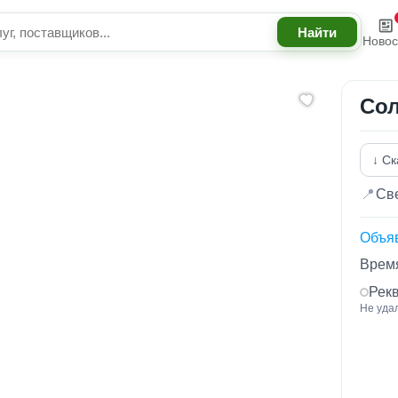
Новос
Сол
↓ Ск
📍
Све
Объя
Время
Рек
Не уда