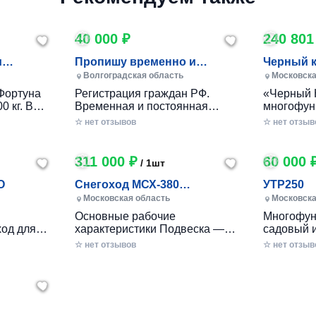
40 000 ₽
240 801
и
Пропишу временно и
Черный 
постоянно в Волжском
Волгоградская область
Московска
Фортуна
Регистрация граждан РФ.
«Черный 
0 кг. В
Временная и постоянная
многофун
10 кг.
официально через мфц.
колесный
☆ нет отзывов
☆ нет отзыв
российско
разработ
круглогод
311 000 ₽
60 000 
/ 1шт
приусаде
садами и
O
Снегоход МСХ-380
УТР250
хозяйства
(20л.с.-11А-РС, Вариатор,
Московская область
Московска
в себе ув
Long (П
Основные рабочие
Многофун
расширен
од для
характеристики Подвеска —
садовый 
элемента
ечений!
Катковая Максимальная
DRAXTER 
☆ нет отзывов
стильный
☆ нет отзыв
– твой
скорость, км/ч — до 56 Реверс
в себе фу
— С реверсом Тип двигателя
травоизме
еходные
— Бензиновый Мощность — 20
веткоизме
имость, о
л.с. Расход топлива, л/час —
предназн
 мечтать!
2.5 - 3 Объем топливного бака,
перерабо