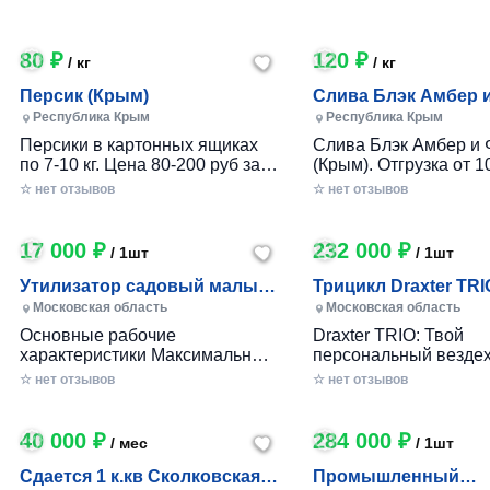
80 ₽
120 ₽
/ кг
/ кг
Персик (Крым)
Слива Блэк Амбер 
Фортуна (Крым)
Республика Крым
Республика Крым
Персики в картонных ящиках
Слива Блэк Амбер и 
по 7-10 кг. Цена 80-200 руб за 1
(Крым). Отгрузка от 10
кг в зависимости от размера и
картонном ящике по 7-
☆ нет отзывов
☆ нет отзывов
качества. Отгрузка от 100 кг.
17 000 ₽
232 000 ₽
/ 1шт
/ 1шт
Утилизатор садовый малый
Трицикл Draxter TRI
(УСМ)
Московская область
Московская область
Основные рабочие
Draxter TRIO: Твой
характеристики Максимальный
персональный вездех
размер переработки
приключений и развл
☆ нет отзывов
☆ нет отзывов
древесины, мм — 30 Заточка
Почему Draxter TRIO 
ножей — Зубчатая Материал
лучший выбор для
ножей — Сталь 65Г Габариты
развлечений? • Везд
40 000 ₽
284 000 ₽
/ мес
/ 1шт
Вес станка, кг — до 25 Длина
возможности: Проход
ножа, мм — 80 Размеры (дл х
которой ты мог только
Сдается 1 к.кв Сколковская 1
Промышленный