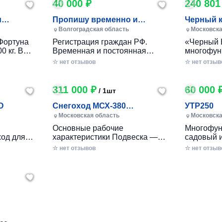
40 000 ₽
240 801
и
Пропишу временно и
Черный 
постоянно в Волжском
Волгоградская область
Московска
Фортуна
Регистрация граждан РФ.
«Черный 
0 кг. В
Временная и постоянная
многофун
10 кг.
официально через мфц.
колесный
☆ нет отзывов
☆ нет отзыв
российско
разработ
круглогод
311 000 ₽
60 000 
/ 1шт
приусаде
садами и
O
Снегоход МСХ-380
УТР250
хозяйства
(20л.с.-11А-РС, Вариатор,
Московская область
Московска
в себе ув
Long (П
Основные рабочие
Многофун
расширен
од для
характеристики Подвеска —
садовый 
элемента
ечений!
Катковая Максимальная
DRAXTER 
☆ нет отзывов
стильный
☆ нет отзыв
– твой
скорость, км/ч — до 56 Реверс
в себе фу
— С реверсом Тип двигателя
травоизме
еходные
— Бензиновый Мощность — 20
веткоизме
имость, о
л.с. Расход топлива, л/час —
предназн
 мечтать!
2.5 - 3 Объем топливного бака,
перерабо
есок,
л — 6.5 Трансмиссия —
отходов н
к
ие сложные
Вариатор «САФАРИ»
садах и о
2
вторимый
Габариты Длина базы, мм —
легко спр