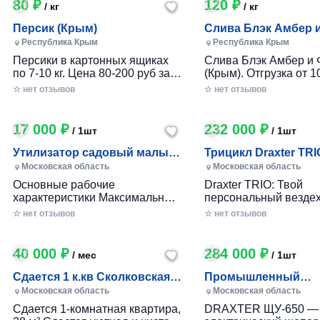
80 ₽
120 ₽
/ кг
/ кг
Персик (Крым)
Слива Блэк Амбер 
Фортуна (Крым)
Республика Крым
Республика Крым
Персики в картонных ящиках
Слива Блэк Амбер и 
по 7-10 кг. Цена 80-200 руб за 1
(Крым). Отгрузка от 10
кг в зависимости от размера и
картонном ящике по 7-
☆ нет отзывов
☆ нет отзывов
качества. Отгрузка от 100 кг.
17 000 ₽
232 000 ₽
/ 1шт
/ 1шт
Утилизатор садовый малый
Трицикл Draxter TRI
(УСМ)
Московская область
Московская область
Основные рабочие
Draxter TRIO: Твой
характеристики Максимальный
персональный вездех
размер переработки
приключений и развл
☆ нет отзывов
☆ нет отзывов
древесины, мм — 30 Заточка
Почему Draxter TRIO 
ножей — Зубчатая Материал
лучший выбор для
ножей — Сталь 65Г Габариты
развлечений? • Везд
40 000 ₽
284 000 ₽
/ мес
/ 1шт
Вес станка, кг — до 25 Длина
возможности: Проход
ножа, мм — 80 Размеры (дл х
которой ты мог только
Сдается 1 к.кв Сколковская 1
Промышленный
шир х выс), мм. — 360х360х680
Легко преодолевай п
Б, МО
измельчитель вето
Московская область
Московская область
Размер приемного окна, мм —
грязь, гравий и друг
DRAXTER УЩ-650, 2
Сдается 1-комнатная квартира,
DRAXTER ЩУ-650 —
100x50
поверхности. • Непо