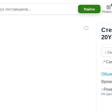
Новос
Сте
20Y
↓ Ск
📍
Све
Объя
Время
Рек
Не уда