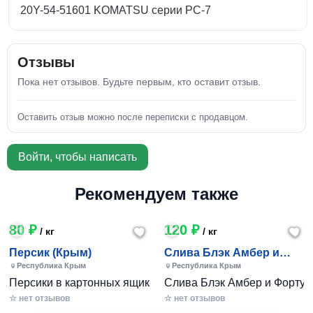
20Y-54-51601 KOMATSU серии PC-7
Отзывы
Пока нет отзывов. Будьте первым, кто оставит отзыв.
Оставить отзыв можно после переписки с продавцом.
Войти, чтобы написать
Рекомендуем также
80 ₽
120 ₽
/ кг
/ кг
Персик (Крым)
Слива Блэк Амбер и
Фортуна (Крым)
Республика Крым
Республика Крым
Персики в картонных ящиках по 7-10 кг. Цена 80-200 руб за
Слива Блэк Амбер и Фортуна 
☆ нет отзывов
☆ нет отзывов