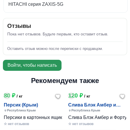
HITACHI серия ZAXIS-5G
Отзывы
Пока нет отзывов. Будьте первым, кто оставит отзыв.
Оставить отзыв можно после переписки с продавцом.
Войти, чтобы написать
Рекомендуем также
80 ₽
120 ₽
/ кг
/ кг
Персик (Крым)
Слива Блэк Амбер и
Фортуна (Крым)
Республика Крым
Республика Крым
Персики в картонных ящиках по 7-10 кг. Цена 80-200 руб за
Слива Блэк Амбер и Фортуна 
☆ нет отзывов
☆ нет отзывов