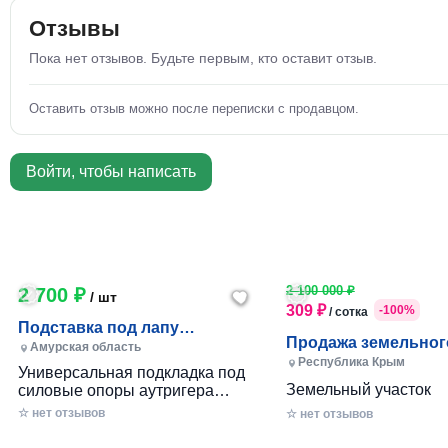
Отзывы
Пока нет отзывов. Будьте первым, кто оставит отзыв.
Оставить отзыв можно после переписки с продавцом.
Войти, чтобы написать
2 100 000 ₽
2 700 ₽
/ шт
309 ₽
-100%
/ сотка
Подставка под лапу
Продажа земельног
манипулятора
Амурская область
сельхозназначения
Республика Крым
Универсальная подкладка под
Земельный участок
силовые опоры аутригера
Гарантирует надёжную
сельскохозяйственно
☆ нет отзывов
☆ нет отзывов
фиксацию конструкции и
назначения в живопи
защищает поверхность от