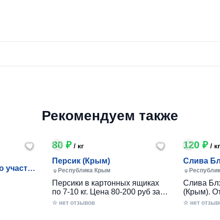
Рекомендуем также
80 ₽
120 ₽
/ кг
/ к
Персик (Крым)
Слива Бл
о участка
Фортуна 
Республика Крым
Республи
 в Сим
Персики в картонных ящиках
Слива Бл
по 7-10 кг. Цена 80-200 руб за 1
(Крым). От
кг в зависимости от размера и
картонном
го
☆ нет отзывов
☆ нет отзыв
качества. Отгрузка от 100 кг.
сной