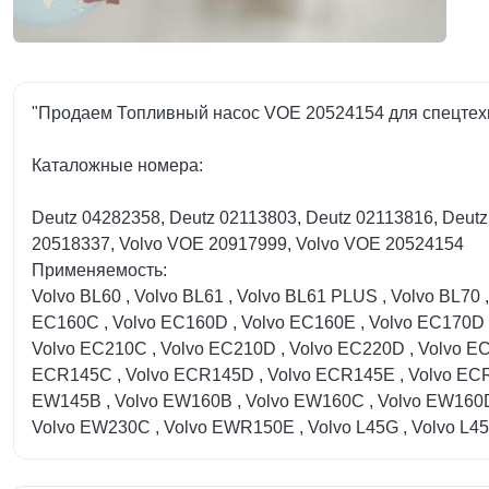
"Продаем Топливный насос VOE 20524154 для спецтехн
Каталожные номера:
Deutz 04282358, Deutz 02113803, Deutz 02113816, Deut
20518337, Volvo VOE 20917999, Volvo VOE 20524154
Применяемость:
Volvo BL60 , Volvo BL61 , Volvo BL61 PLUS , Volvo BL70
EC160C , Volvo EC160D , Volvo EC160E , Volvo EC170D ,
Volvo EC210C , Volvo EC210D , Volvo EC220D , Volvo EC
ECR145C , Volvo ECR145D , Volvo ECR145E , Volvo ECR
EW145B , Volvo EW160B , Volvo EW160C , Volvo EW160D
Volvo EW230C , Volvo EWR150E , Volvo L45G , Volvo L45H 