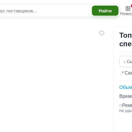
Новос
Топ
спе
↓ Ск
📍
Све
Объя
Время
Рек
Не уда