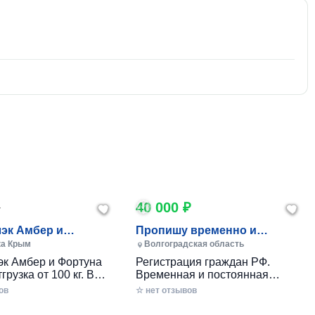
40 000 ₽
г
эк Амбер и
Пропишу временно и
(Крым)
постоянно в Волжском
ка Крым
Волгоградская область
эк Амбер и Фортуна
Регистрация граждан РФ.
грузка от 100 кг. В
Временная и постоянная
 ящике по 7-10 кг.
официально через мфц.
ов
☆ нет отзывов