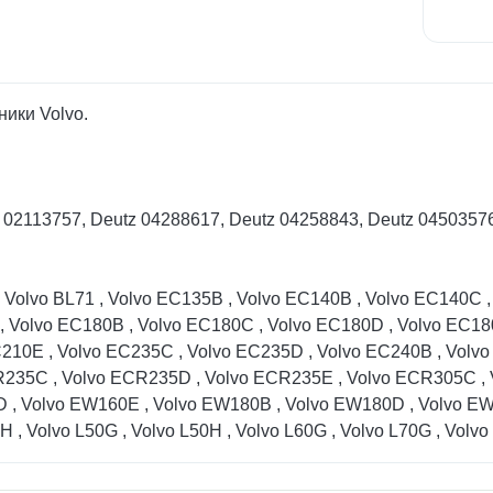
ики Volvo.
z 02113757, Deutz 04288617, Deutz 04258843, Deutz 0450357
 , Volvo BL71 , Volvo EC135B , Volvo EC140B , Volvo EC140C 
 Volvo EC180B , Volvo EC180C , Volvo EC180D , Volvo EC180
210E , Volvo EC235C , Volvo EC235D , Volvo EC240B , Volvo
235C , Volvo ECR235D , Volvo ECR235E , Volvo ECR305C , 
 , Volvo EW160E , Volvo EW180B , Volvo EW180D , Volvo EW
, Volvo L50G , Volvo L50H , Volvo L60G , Volvo L70G , Volvo 