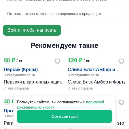
Оставить отзыв можно после переписки с продавцом.
Войти, чтобы написать
Рекомендуем также
80 ₽
120 ₽
/ кг
/ кг
Персик (Крым)
Слива Блэк Амбер и
Фортуна (Крым)
Республика Крым
Республика Крым
Персики в картонных ящиках по 7-10 кг. Цена 80-200 руб за
Слива Блэк Амбер и Фортуна 
☆ нет отзывов
☆ нет отзывов
40 000 ₽
240 801 ₽
/ 1шт
Пользуясь сайтом, вы соглашаетесь с
политикой
конфиденциальности
.
Пропишу временно и
Черный комфорт
постоянно в Волжском
Согласиться
Волгоградская область
Московская область
Регистрация граждан РФ. Временная и постоянная офици
«Черный Комфорт» — это мн