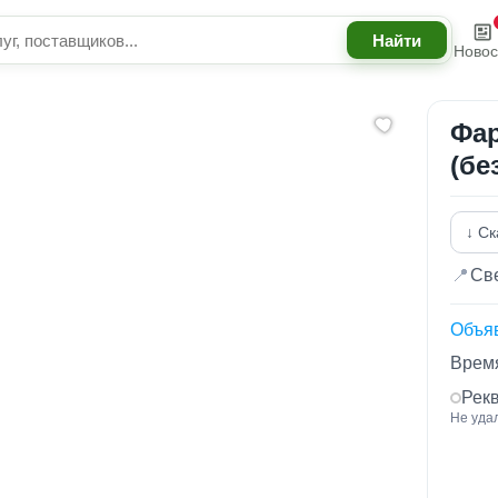
Новос
Фар
(бе
↓ Ск
📍
Све
Объя
Время
Рек
Не уда