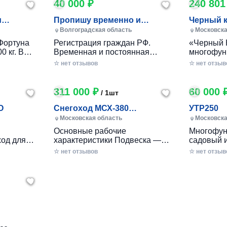
40 000 ₽
240 801
и
Пропишу временно и
Черный 
постоянно в Волжском
Волгоградская область
Московска
Фортуна
Регистрация граждан РФ.
«Черный 
0 кг. В
Временная и постоянная
многофун
10 кг.
официально через мфц.
колесный
☆ нет отзывов
☆ нет отзыв
российско
разработ
круглогод
311 000 ₽
60 000 
/ 1шт
приусаде
садами и
O
Снегоход МСХ-380
УТР250
хозяйства
(20л.с.-11А-РС, Вариатор,
Московская область
Московска
в себе ув
Long (П
Основные рабочие
Многофун
расширен
од для
характеристики Подвеска —
садовый 
элемента
ечений!
Катковая Максимальная
DRAXTER 
☆ нет отзывов
стильный
☆ нет отзыв
– твой
скорость, км/ч — до 56 Реверс
в себе фу
— С реверсом Тип двигателя
травоизме
еходные
— Бензиновый Мощность — 20
веткоизме
имость, о
л.с. Расход топлива, л/час —
предназн
 мечтать!
2.5 - 3 Объем топливного бака,
перерабо
есок,
л — 6.5 Трансмиссия —
отходов н
к
ие сложные
Вариатор «САФАРИ»
садах и о
2
вторимый
Габариты Длина базы, мм —
легко спр