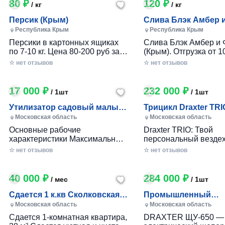
80 ₽
120 ₽
/ кг
/ кг
Персик (Крым)
Слива Блэк Амбер 
Фортуна (Крым)
Республика Крым
Республика Крым
Персики в картонных ящиках
Слива Блэк Амбер и 
по 7-10 кг. Цена 80-200 руб за 1
(Крым). Отгрузка от 10
кг в зависимости от размера и
картонном ящике по 7-
☆ нет отзывов
☆ нет отзывов
качества. Отгрузка от 100 кг.
17 000 ₽
232 000 ₽
/ 1шт
/ 1шт
Утилизатор садовый малый
Трицикл Draxter TRI
(УСМ)
Московская область
Московская область
Основные рабочие
Draxter TRIO: Твой
характеристики Максимальный
персональный вездех
размер переработки
приключений и развл
☆ нет отзывов
☆ нет отзывов
древесины, мм — 30 Заточка
Почему Draxter TRIO 
ножей — Зубчатая Материал
лучший выбор для
ножей — Сталь 65Г Габариты
развлечений? • Везд
40 000 ₽
284 000 ₽
/ мес
/ 1шт
Вес станка, кг — до 25 Длина
возможности: Проход
ножа, мм — 80 Размеры (дл х
которой ты мог только
Сдается 1 к.кв Сколковская 1
Промышленный
шир х выс), мм. — 360х360х680
Легко преодолевай п
Б, МО
измельчитель вето
Московская область
Московская область
Размер приемного окна, мм —
грязь, гравий и друг
DRAXTER УЩ-650, 2
Сдается 1-комнатная квартира,
DRAXTER ЩУ-650 —
100x50
поверхности. • Непо