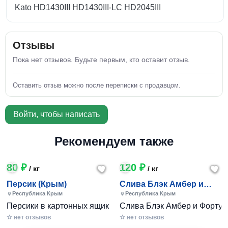
Kato HD1430III HD1430III-LC HD2045III
Отзывы
Пока нет отзывов. Будьте первым, кто оставит отзыв.
Оставить отзыв можно после переписки с продавцом.
Войти, чтобы написать
Рекомендуем также
80 ₽
120 ₽
/ кг
/ кг
Персик (Крым)
Слива Блэк Амбер и
Фортуна (Крым)
Республика Крым
Республика Крым
Персики в картонных ящиках по 7-10 кг. Цена 80-200 руб за
Слива Блэк Амбер и Фортуна 
☆ нет отзывов
☆ нет отзывов