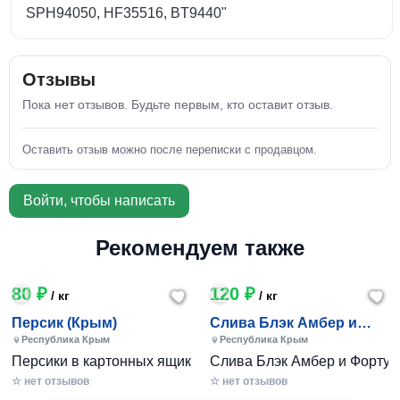
SPH94050, HF35516, BT9440"
Отзывы
Пока нет отзывов. Будьте первым, кто оставит отзыв.
Оставить отзыв можно после переписки с продавцом.
Войти, чтобы написать
Рекомендуем также
80 ₽
120 ₽
/ кг
/ кг
Персик (Крым)
Слива Блэк Амбер и
Фортуна (Крым)
Республика Крым
Республика Крым
Персики в картонных ящиках по 7-10 кг. Цена 80-200 руб за
Слива Блэк Амбер и Фортуна 
☆ нет отзывов
☆ нет отзывов