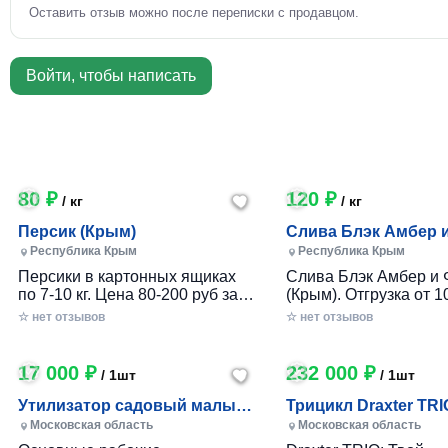
Оставить отзыв можно после переписки с продавцом.
Войти, чтобы написать
80 ₽
120 ₽
/ кг
/ кг
Персик (Крым)
Слива Блэк Амбер 
Фортуна (Крым)
Республика Крым
Республика Крым
Персики в картонных ящиках
Слива Блэк Амбер и 
по 7-10 кг. Цена 80-200 руб за 1
(Крым). Отгрузка от 10
кг в зависимости от размера и
картонном ящике по 7-
☆ нет отзывов
☆ нет отзывов
качества. Отгрузка от 100 кг.
17 000 ₽
232 000 ₽
/ 1шт
/ 1шт
Утилизатор садовый малый
Трицикл Draxter TRI
(УСМ)
Московская область
Московская область