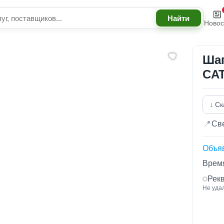
Новос
Шаг
CA
↓ Ск
📍
Све
Объя
Время
Рек
Не уда