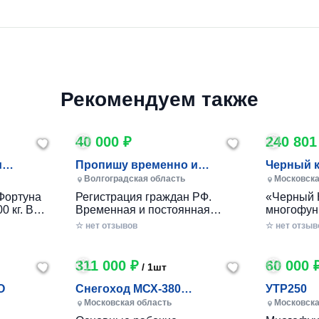
Рекомендуем также
40 000 ₽
240 801
и
Пропишу временно и
Черный 
постоянно в Волжском
Волгоградская область
Московска
Фортуна
Регистрация граждан РФ.
«Черный 
0 кг. В
Временная и постоянная
многофун
10 кг.
официально через мфц.
колесный
☆ нет отзывов
☆ нет отзыв
российско
разработ
круглогод
311 000 ₽
60 000 
/ 1шт
приусаде
садами и
O
Снегоход МСХ-380
УТР250
хозяйства
(20л.с.-11А-РС, Вариатор,
Московская область
Московска
в себе ув
Long (П