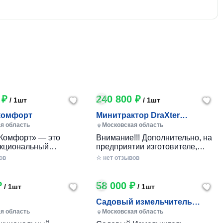
 ₽
240 800 ₽
/ 1шт
/ 1шт
комфорт
Минитрактор DraXter
СМГ-101 комфорт
я область
Московская область
Комфорт» — это
Внимание!!! Дополнительно, на
кциональный
предприятии изготовителе,
 минитрактор
указанные комплектации могут
ов
☆ нет отзывов
го производства,
оборудоваться гидроприводом:
анный для
Тип гидропривода
ичного ухода за
Комплектация Стоимость
₽
58 000 ₽
/ 1шт
/ 1шт
бными участками,
Гидропривод управление
 фермерскими
передней и задней навесками
Садовый измельчитель
ми. Модель сочетает
(для стандарт, стандарт+,
DRAXTER У-250 бензиновый
я область
Московская область
еличенную мощность,
комфорт) Масляный насос
8 л.