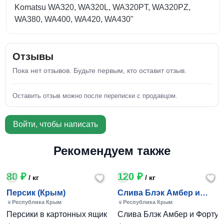
Komatsu WA320, WA320L, WA320PT, WA320PZ,
WA380, WA400, WA420, WA430"
Отзывы
Пока нет отзывов. Будьте первым, кто оставит отзыв.
Оставить отзыв можно после переписки с продавцом.
Войти, чтобы написать
Рекомендуем также
80 ₽
120 ₽
/ кг
/ кг
Персик (Крым)
Слива Блэк Амбер и
Фортуна (Крым)
Республика Крым
Республика Крым
Персики в картонных ящиках по 7-10 кг. Цена 80-200 руб за
Слива Блэк Амбер и Фортуна 