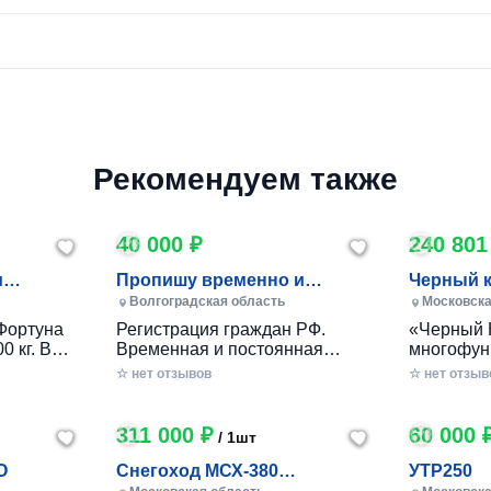
Рекомендуем также
40 000 ₽
240 801
и
Пропишу временно и
Черный 
постоянно в Волжском
Волгоградская область
Московска
Фортуна
Регистрация граждан РФ.
«Черный 
0 кг. В
Временная и постоянная
многофун
10 кг.
официально через мфц.
колесный
☆ нет отзывов
☆ нет отзыв
российско
разработ
круглогод
311 000 ₽
60 000 
/ 1шт
приусаде
садами и
O
Снегоход МСХ-380
УТР250
хозяйства