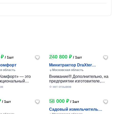
 ₽
240 800 ₽
/ 1шт
/ 1шт
комфорт
Минитрактор DraXter
СМГ-101 комфорт
я область
Московская область
Комфорт» — это
Внимание!!! Дополнительно, на
кциональный
предприятии изготовителе,
 минитрактор
указанные комплектации могут
ов
☆ нет отзывов
го производства,
оборудоваться гидроприводом:
анный для
Тип гидропривода
ичного ухода за
Комплектация Стоимость
₽
58 000 ₽
/ 1шт
/ 1шт
бными участками,
Гидропривод управление
 фермерскими
передней и задней навесками
Садовый измельчитель
ми. Модель сочетает
(для стандарт, стандарт+,