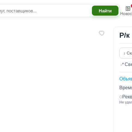
Новос
Р/к
↓ Ск
📍
Све
Объя
Время
Рек
Не уда