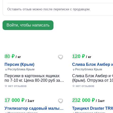
Оставить отзыв можно после переписки с продавцом.
Войти, чтобы написать
80 ₽
120 ₽
/ кг
/ кг
Персик (Крым)
Слива Блэк Амбер 
Фортуна (Крым)
Республика Крым
Республика Крым
Персики в картонных ящиках
Слива Блэк Амбер и 
по 7-10 кг. Цена 80-200 руб за 1
(Крым). Отгрузка от 10
кг в зависимости от размера и
картонном ящике по 7-
☆ нет отзывов
☆ нет отзывов
качества. Отгрузка от 100 кг.
17 000 ₽
232 000 ₽
/ 1шт
/ 1шт
Утилизатор садовый малый
Трицикл Draxter TRI