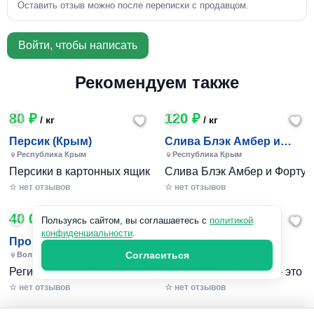
Оставить отзыв можно после переписки с продавцом.
Войти, чтобы написать
Рекомендуем также
80 ₽
120 ₽
/ кг
/ кг
Персик (Крым)
Слива Блэк Амбер и
Фортуна (Крым)
Республика Крым
Республика Крым
Персики в картонных ящиках по 7-10 кг. Цена 80-200 руб за
Слива Блэк Амбер и Фортуна 
☆ нет отзывов
☆ нет отзывов
40 000 ₽
240 801 ₽
/ 1шт
Пользуясь сайтом, вы соглашаетесь с
политикой
конфиденциальности
.
Пропишу временно и
Черный комфорт
постоянно в Волжском
Согласиться
Волгоградская область
Московская область
Регистрация граждан РФ. Временная и постоянная офици
«Черный Комфорт» — это мн
☆ нет отзывов
☆ нет отзывов