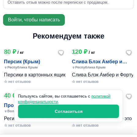
Оставить отзыв можно после переписки с продавцом.
Войти, чтобы написать
Рекомендуем также
80 ₽
120 ₽
/ кг
/ кг
Персик (Крым)
Слива Блэк Амбер и
Фортуна (Крым)
Республика Крым
Республика Крым
Персики в картонных ящиках по 7-10 кг. Цена 80-200 руб за
Слива Блэк Амбер и Фортуна 
☆ нет отзывов
☆ нет отзывов
40 000 ₽
240 801 ₽
/ 1шт
Пользуясь сайтом, вы соглашаетесь с
политикой
конфиденциальности
.
Пропишу временно и
Черный комфорт
постоянно в Волжском
Согласиться
Волгоградская область
Московская область
Регистрация граждан РФ. Временная и постоянная офици
«Черный Комфорт» — это мн
☆ нет отзывов
☆ нет отзывов