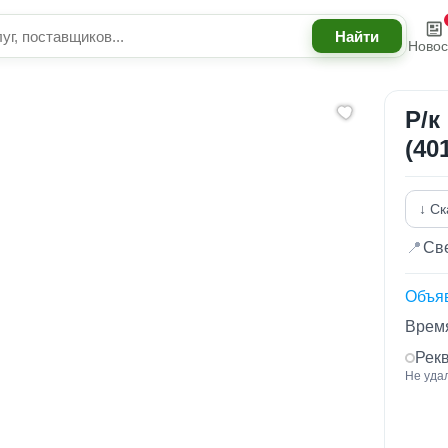
Новос
Р/к
(40
↓ Ск
📍
Све
Объя
Время
Рек
Не уда