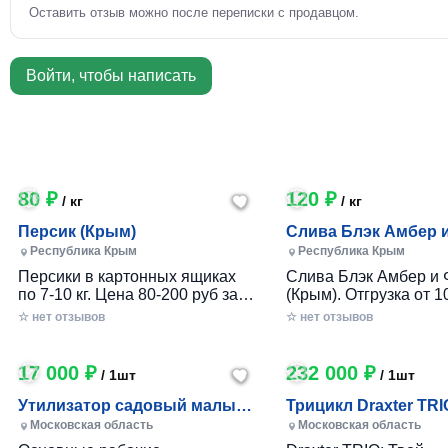
Оставить отзыв можно после переписки с продавцом.
Войти, чтобы написать
80 ₽
120 ₽
/ кг
/ кг
Персик (Крым)
Слива Блэк Амбер 
Фортуна (Крым)
Республика Крым
Республика Крым
Персики в картонных ящиках
Слива Блэк Амбер и 
по 7-10 кг. Цена 80-200 руб за 1
(Крым). Отгрузка от 10
кг в зависимости от размера и
картонном ящике по 7-
☆ нет отзывов
☆ нет отзывов
качества. Отгрузка от 100 кг.
17 000 ₽
232 000 ₽
/ 1шт
/ 1шт
Утилизатор садовый малый
Трицикл Draxter TRI
(УСМ)
Московская область
Московская область