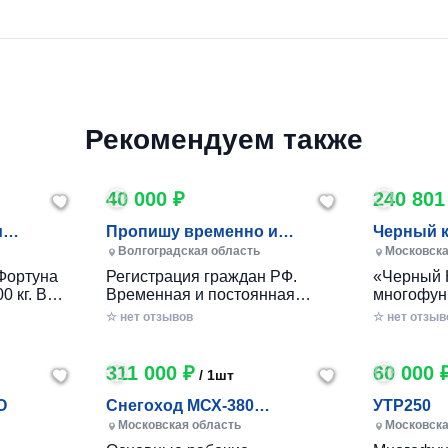
Рекомендуем также
40 000 ₽
240 801
и
Пропишу временно и
Черный 
постоянно в Волжском
Волгоградская область
Московска
Фортуна
Регистрация граждан РФ.
«Черный 
0 кг. В
Временная и постоянная
многофун
10 кг.
официально через мфц.
колесный
☆ нет отзывов
☆ нет отзыв
российско
разработ
круглогод
311 000 ₽
60 000 
/ 1шт
приусаде
садами и
O
Снегоход МСХ-380
УТР250
хозяйства
(20л.с.-11А-РС, Вариатор,
Московская область
Московска
в себе ув
Long (П