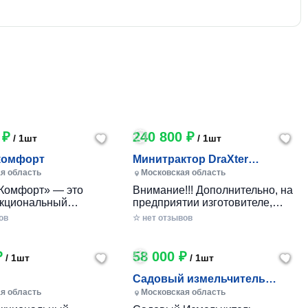
 ₽
240 800 ₽
/ 1шт
/ 1шт
комфорт
Минитрактор DraXter
СМГ-101 комфорт
я область
Московская область
Комфорт» — это
Внимание!!! Дополнительно, на
кциональный
предприятии изготовителе,
 минитрактор
указанные комплектации могут
ов
☆ нет отзывов
го производства,
оборудоваться гидроприводом:
анный для
Тип гидропривода
ичного ухода за
Комплектация Стоимость
₽
58 000 ₽
/ 1шт
/ 1шт
бными участками,
Гидропривод управление
 фермерскими
передней и задней навесками
Садовый измельчитель
ми. Модель сочетает
(для стандарт, стандарт+,
DRAXTER У-250 бензиновый
я область
Московская область
еличенную мощность,
комфорт) Масляный насос
8 л.