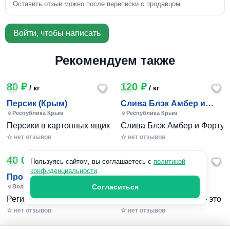
Оставить отзыв можно после переписки с продавцом.
Войти, чтобы написать
Рекомендуем также
80 ₽
120 ₽
/ кг
/ кг
Персик (Крым)
Слива Блэк Амбер и
Фортуна (Крым)
Республика Крым
Республика Крым
Персики в картонных ящиках по 7-10 кг. Цена 80-200 руб за
Слива Блэк Амбер и Фортуна 
☆ нет отзывов
☆ нет отзывов
40 000 ₽
240 801 ₽
/ 1шт
Пользуясь сайтом, вы соглашаетесь с
политикой
конфиденциальности
.
Пропишу временно и
Черный комфорт
постоянно в Волжском
Согласиться
Волгоградская область
Московская область
Регистрация граждан РФ. Временная и постоянная офици
«Черный Комфорт» — это мн
☆ нет отзывов
☆ нет отзывов