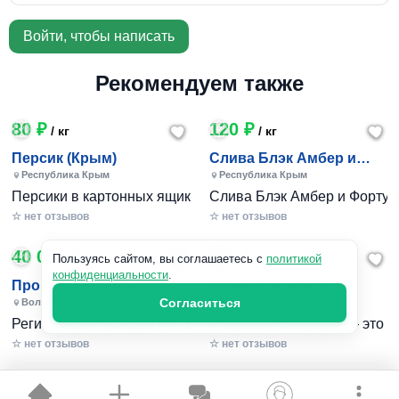
Войти, чтобы написать
Рекомендуем также
80 ₽
120 ₽
/ кг
/ кг
Персик (Крым)
Слива Блэк Амбер и
Фортуна (Крым)
Республика Крым
Республика Крым
Персики в картонных ящиках по 7-10 кг. Цена 80-200 руб за
Слива Блэк Амбер и Фортуна 
☆ нет отзывов
☆ нет отзывов
40 000 ₽
240 801 ₽
/ 1шт
Пользуясь сайтом, вы соглашаетесь с
политикой
конфиденциальности
.
Пропишу временно и
Черный комфорт
постоянно в Волжском
Согласиться
Волгоградская область
Московская область
Регистрация граждан РФ. Временная и постоянная офици
«Черный Комфорт» — это мн
☆ нет отзывов
☆ нет отзывов