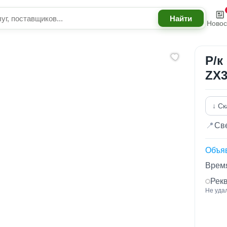
Новос
Р/к
ZX3
↓ Ск
📍
Све
Объя
Время
Рек
Не уда