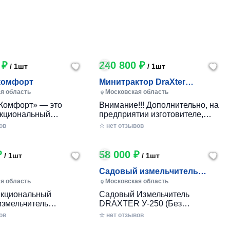
 ₽
240 800 ₽
/ 1шт
/ 1шт
комфорт
Минитрактор DraXter
СМГ-101 комфорт
я область
Московская область
Комфорт» — это
Внимание!!! Дополнительно, на
кциональный
предприятии изготовителе,
 минитрактор
указанные комплектации могут
ов
☆ нет отзывов
го производства,
оборудоваться гидроприводом:
анный для
Тип гидропривода
ичного ухода за
Комплектация Стоимость
₽
58 000 ₽
/ 1шт
/ 1шт
бными участками,
Гидропривод управление
 фермерскими
передней и задней навесками
Садовый измельчитель
ми. Модель сочетает
(для стандарт, стандарт+,
DRAXTER У-250 бензиновый
я область
Московская область
еличенную мощность,
комфорт) Масляный насос
8 л.
кциональный
Садовый Измельчитель
ное оснащение
НШ6, Гидрораспределитель
измельчитель
DRAXTER У-250 (Без
ми комфорта и
2Р40 с плавающими режимами
УТР-250 совмещает
Двигателя) - Соберите Свой
 черный дизайн.
ов
без фиксации; два
☆ нет отзывов
нкции
Универсальный Измельчитель!
гидроцилиндра,