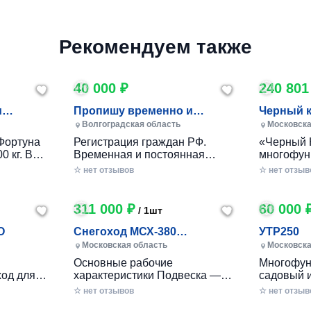
Рекомендуем также
40 000 ₽
240 801
и
Пропишу временно и
Черный 
постоянно в Волжском
Волгоградская область
Московска
Фортуна
Регистрация граждан РФ.
«Черный 
0 кг. В
Временная и постоянная
многофун
10 кг.
официально через мфц.
колесный
☆ нет отзывов
☆ нет отзыв
российско
разработ
круглогод
311 000 ₽
60 000 
/ 1шт
приусаде
садами и
O
Снегоход МСХ-380
УТР250
хозяйства
(20л.с.-11А-РС, Вариатор,
Московская область
Московска
в себе ув
Long (П
Основные рабочие
Многофун
расширен
од для
характеристики Подвеска —
садовый 
элемента
ечений!
Катковая Максимальная
DRAXTER 
☆ нет отзывов
стильный
☆ нет отзыв
– твой
скорость, км/ч — до 56 Реверс
в себе фу