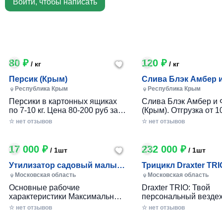
Войти, чтобы написать
80 ₽
120 ₽
/ кг
/ кг
Персик (Крым)
Слива Блэк Амбер 
Фортуна (Крым)
Республика Крым
Республика Крым
Персики в картонных ящиках
Слива Блэк Амбер и 
по 7-10 кг. Цена 80-200 руб за 1
(Крым). Отгрузка от 10
кг в зависимости от размера и
картонном ящике по 7-
☆ нет отзывов
☆ нет отзывов
качества. Отгрузка от 100 кг.
17 000 ₽
232 000 ₽
/ 1шт
/ 1шт
Утилизатор садовый малый
Трицикл Draxter TRI
(УСМ)
Московская область
Московская область
Основные рабочие
Draxter TRIO: Твой
характеристики Максимальный
персональный вездех
размер переработки
приключений и развл
☆ нет отзывов
☆ нет отзывов
древесины, мм — 30 Заточка
Почему Draxter TRIO 