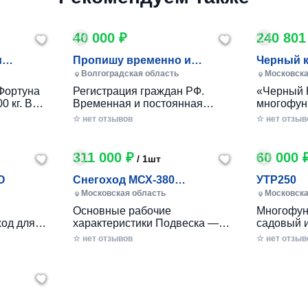
40 000 ₽
240 801
и
Пропишу временно и
Черный 
постоянно в Волжском
Волгоградская область
Московска
Фортуна
Регистрация граждан РФ.
«Черный 
0 кг. В
Временная и постоянная
многофун
10 кг.
официально через мфц.
колесный
☆ нет отзывов
☆ нет отзыв
российско
разработ
круглогод
311 000 ₽
60 000 
/ 1шт
приусаде
садами и
O
Снегоход МСХ-380
УТР250
хозяйства
(20л.с.-11А-РС, Вариатор,
Московская область
Московска
в себе ув
Long (П
Основные рабочие
Многофун
расширен
од для
характеристики Подвеска —
садовый 
элемента
ечений!
Катковая Максимальная
DRAXTER 
☆ нет отзывов
стильный
☆ нет отзыв
– твой
скорость, км/ч — до 56 Реверс
в себе фу
— С реверсом Тип двигателя
травоизме
еходные
— Бензиновый Мощность — 20
веткоизме
имость, о
л.с. Расход топлива, л/час —
предназн
 мечтать!
2.5 - 3 Объем топливного бака,
перерабо