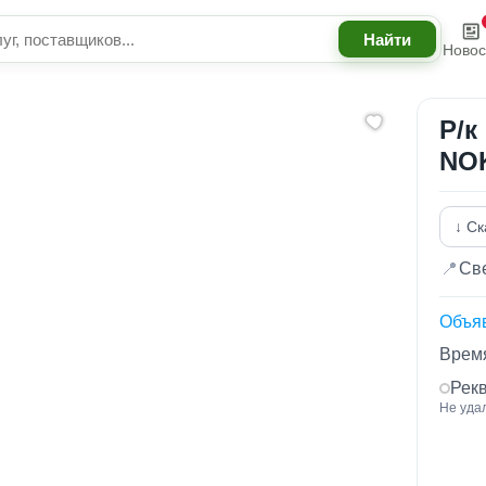
Новос
Р/к
NO
↓ Ск
📍
Све
Объя
Время
Рек
Не уда