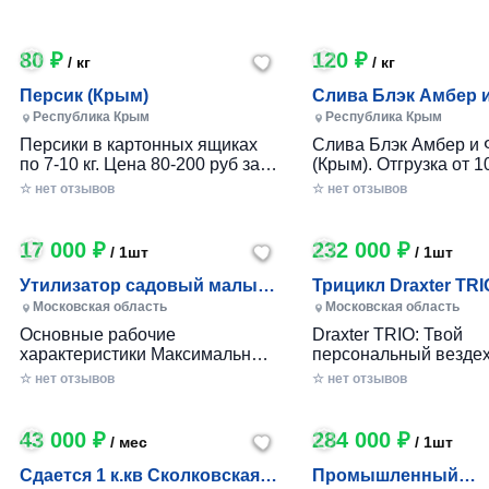
80 ₽
120 ₽
/ кг
/ кг
Персик (Крым)
Слива Блэк Амбер 
Фортуна (Крым)
Республика Крым
Республика Крым
Персики в картонных ящиках
Слива Блэк Амбер и 
по 7-10 кг. Цена 80-200 руб за 1
(Крым). Отгрузка от 10
кг в зависимости от размера и
картонном ящике по 7-
☆ нет отзывов
☆ нет отзывов
качества. Отгрузка от 100 кг.
17 000 ₽
232 000 ₽
/ 1шт
/ 1шт
Утилизатор садовый малый
Трицикл Draxter TRI
(УСМ)
Московская область
Московская область
Основные рабочие
Draxter TRIO: Твой
характеристики Максимальный
персональный вездех
размер переработки
приключений и развл
☆ нет отзывов
☆ нет отзывов
древесины, мм — 30 Заточка
Почему Draxter TRIO 
ножей — Зубчатая Материал
лучший выбор для
ножей — Сталь 65Г Габариты
развлечений? • Везд
43 000 ₽
284 000 ₽
/ мес
/ 1шт
Вес станка, кг — до 25 Длина
возможности: Проход
ножа, мм — 80 Размеры (дл х
которой ты мог только
Сдается 1 к.кв Сколковская 1
Промышленный