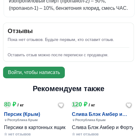
изопропиловый спирт (пропанол-2) – 50%,
(пропанол-1) – 10%, бензетония хлорид, смесь ЧАС.
Отзывы
Пока нет отзывов. Будьте первым, кто оставит отзыв.
Оставить отзыв можно после переписки с продавцом.
Войти, чтобы написать
Рекомендуем также
80 ₽
120 ₽
/ кг
/ кг
Персик (Крым)
Слива Блэк Амбер и
Фортуна (Крым)
Республика Крым
Республика Крым
Персики в картонных ящиках по 7-10 кг. Цена 80-200 руб за
Слива Блэк Амбер и Фортуна 
☆ нет отзывов
☆ нет отзывов