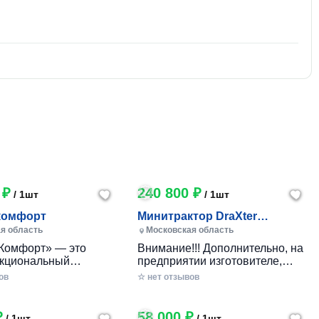
 ₽
240 800 ₽
/ 1шт
/ 1шт
комфорт
Минитрактор DraXter
СМГ-101 комфорт
я область
Московская область
Комфорт» — это
Внимание!!! Дополнительно, на
кциональный
предприятии изготовителе,
 минитрактор
указанные комплектации могут
ов
☆ нет отзывов
го производства,
оборудоваться гидроприводом:
анный для
Тип гидропривода
ичного ухода за
Комплектация Стоимость
₽
58 000 ₽
/ 1шт
/ 1шт