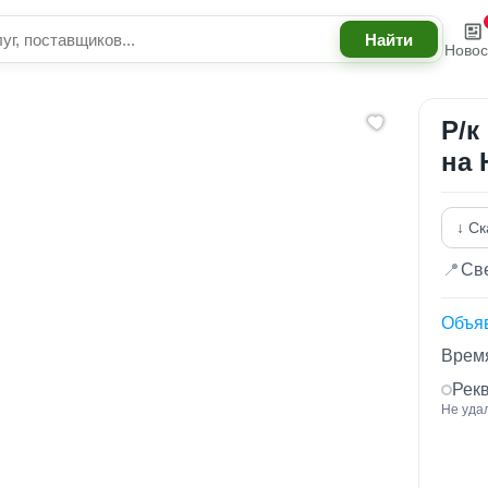
Новос
Р/к
на 
↓ Ск
📍
Све
Объя
Время
Рек
Не уда