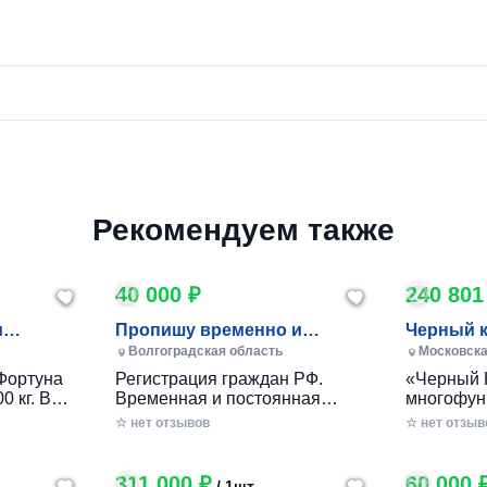
Рекомендуем также
40 000 ₽
240 801
и
Пропишу временно и
Черный 
постоянно в Волжском
Волгоградская область
Московска
Фортуна
Регистрация граждан РФ.
«Черный 
0 кг. В
Временная и постоянная
многофун
10 кг.
официально через мфц.
колесный
☆ нет отзывов
☆ нет отзыв
российско
разработ
круглогод
311 000 ₽
60 000 
/ 1шт