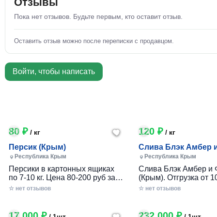
Отзывы
Пока нет отзывов. Будьте первым, кто оставит отзыв.
Оставить отзыв можно после переписки с продавцом.
Войти, чтобы написать
80 ₽
120 ₽
/ кг
/ кг
Персик (Крым)
Слива Блэк Амбер 
Фортуна (Крым)
Республика Крым
Республика Крым
Персики в картонных ящиках
Слива Блэк Амбер и 
по 7-10 кг. Цена 80-200 руб за 1
(Крым). Отгрузка от 10
кг в зависимости от размера и
картонном ящике по 7-
☆ нет отзывов
☆ нет отзывов
качества. Отгрузка от 100 кг.
17 000 ₽
232 000 ₽
/ 1шт
/ 1шт