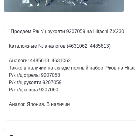
"Продаем Р/к г/ц рукояти 9207059 на Hitachi ZX230
Каталожные № аналогов (4631062, 4485613)
Аналоги: 4485613, 4631062
Также в наличии на складе полный набор Р/ков на Hitac
Р/к г/ц стрелы 9207058
Р/к г/ц рукояти 9207059
Р/к г/ц ковша 9207060
Аналог. Япония. В наличии
"