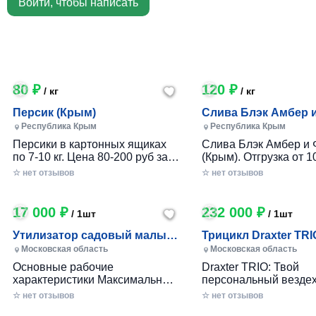
Войти, чтобы написать
80 ₽
120 ₽
/ кг
/ кг
Персик (Крым)
Слива Блэк Амбер 
Фортуна (Крым)
Республика Крым
Республика Крым
Персики в картонных ящиках
Слива Блэк Амбер и 
по 7-10 кг. Цена 80-200 руб за 1
(Крым). Отгрузка от 10
кг в зависимости от размера и
картонном ящике по 7-
☆ нет отзывов
☆ нет отзывов
качества. Отгрузка от 100 кг.
17 000 ₽
232 000 ₽
/ 1шт
/ 1шт
Утилизатор садовый малый
Трицикл Draxter TRI
(УСМ)
Московская область
Московская область
Основные рабочие
Draxter TRIO: Твой
характеристики Максимальный
персональный вездех
размер переработки
приключений и развл
☆ нет отзывов
☆ нет отзывов
древесины, мм — 30 Заточка
Почему Draxter TRIO 