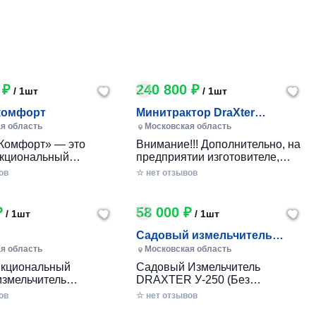
 ₽
240 800 ₽
/ 1шт
/ 1шт
комфорт
Минитрактор DraXter
СМГ-101 комфорт
я область
Московская область
Комфорт» — это
Внимание!!! Дополнительно, на
кциональный
предприятии изготовителе,
 минитрактор
указанные комплектации могут
ов
☆ нет отзывов
го производства,
оборудоваться гидроприводом:
анный для
Тип гидропривода
ичного ухода за
Комплектация Стоимость
₽
58 000 ₽
/ 1шт
/ 1шт
бными участками,
Гидропривод управление
 фермерскими
передней и задней навесками
Садовый измельчитель
ми. Модель сочетает
(для стандарт, стандарт+,
DRAXTER У-250 бензиновый
я область
Московская область
еличенную мощность,
комфорт) Масляный насос
8 л.
кциональный
Садовый Измельчитель
ное оснащение
НШ6, Гидрораспределитель
измельчитель
DRAXTER У-250 (Без
ми комфорта и
2Р40 с плавающими режимами
УТР-250 совмещает
Двигателя) - Соберите Свой
 черный дизайн.
ов
без фиксации; два
☆ нет отзывов
нкции
Универсальный Измельчитель!
гидроцилиндра,