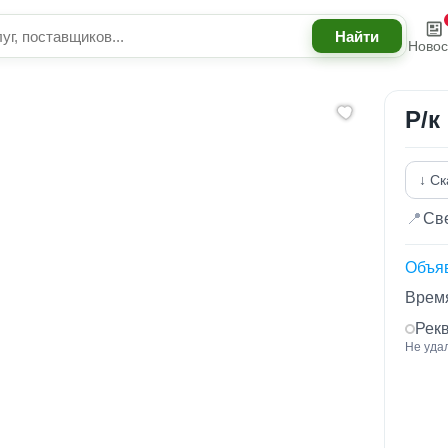
Новос
Р/к
↓ Ск
📍
Све
Объя
Время
Рек
Не уда