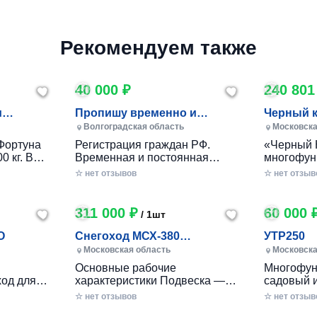
Рекомендуем также
40 000 ₽
240 801
и
Пропишу временно и
Черный 
постоянно в Волжском
Волгоградская область
Московска
Фортуна
Регистрация граждан РФ.
«Черный 
0 кг. В
Временная и постоянная
многофун
10 кг.
официально через мфц.
колесный
☆ нет отзывов
☆ нет отзыв
российско
разработ
круглогод
311 000 ₽
60 000 
/ 1шт
приусаде
садами и
O
Снегоход МСХ-380
УТР250
хозяйства
(20л.с.-11А-РС, Вариатор,
Московская область
Московска
в себе ув
Long (П
Основные рабочие
Многофун
расширен
од для
характеристики Подвеска —
садовый 
элемента
ечений!
Катковая Максимальная
DRAXTER 
☆ нет отзывов
стильный
☆ нет отзыв
– твой
скорость, км/ч — до 56 Реверс
в себе фу