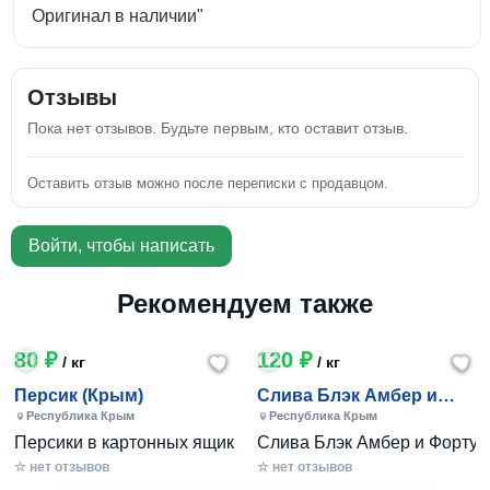
Оригинал в наличии"
Отзывы
Пока нет отзывов. Будьте первым, кто оставит отзыв.
Оставить отзыв можно после переписки с продавцом.
Войти, чтобы написать
Рекомендуем также
80 ₽
120 ₽
/ кг
/ кг
Персик (Крым)
Слива Блэк Амбер и
Фортуна (Крым)
Республика Крым
Республика Крым
Персики в картонных ящиках по 7-10 кг. Цена 80-200 руб за
Слива Блэк Амбер и Фортуна 
☆ нет отзывов
☆ нет отзывов