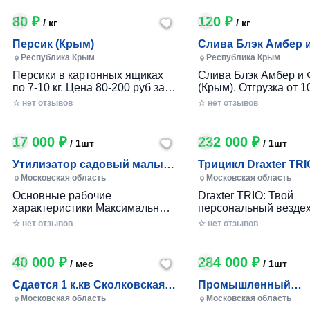
80 ₽
120 ₽
/ кг
/ кг
Персик (Крым)
Слива Блэк Амбер 
Фортуна (Крым)
Республика Крым
Республика Крым
Персики в картонных ящиках
Слива Блэк Амбер и 
по 7-10 кг. Цена 80-200 руб за 1
(Крым). Отгрузка от 10
кг в зависимости от размера и
картонном ящике по 7-
☆ нет отзывов
☆ нет отзывов
качества. Отгрузка от 100 кг.
17 000 ₽
232 000 ₽
/ 1шт
/ 1шт
Утилизатор садовый малый
Трицикл Draxter TRI
(УСМ)
Московская область
Московская область
Основные рабочие
Draxter TRIO: Твой
характеристики Максимальный
персональный вездех
размер переработки
приключений и развл
☆ нет отзывов
☆ нет отзывов
древесины, мм — 30 Заточка
Почему Draxter TRIO 
ножей — Зубчатая Материал
лучший выбор для
ножей — Сталь 65Г Габариты
развлечений? • Везд
40 000 ₽
284 000 ₽
/ мес
/ 1шт
Вес станка, кг — до 25 Длина
возможности: Проход
ножа, мм — 80 Размеры (дл х
которой ты мог только
Сдается 1 к.кв Сколковская 1
Промышленный
шир х выс), мм. — 360х360х680
Легко преодолевай п
Б, МО
измельчитель вето
Московская область
Московская область
Размер приемного окна, мм —
грязь, гравий и друг