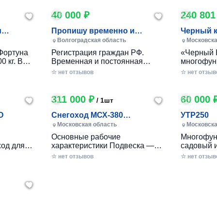
40 000 ₽
240 801
и
Пропишу временно и
Черный 
постоянно в Волжском
Волгоградская область
Московска
Фортуна
Регистрация граждан РФ.
«Черный 
0 кг. В
Временная и постоянная
многофун
10 кг.
официально через мфц.
колесный
☆ нет отзывов
☆ нет отзыв
российско
разработ
круглогод
311 000 ₽
60 000 
/ 1шт
приусаде
садами и
O
Снегоход МСХ-380
УТР250
хозяйства
(20л.с.-11А-РС, Вариатор,
Московская область
Московска
в себе ув
Long (П
Основные рабочие
Многофун
расширен
од для
характеристики Подвеска —
садовый 
элемента
ечений!
Катковая Максимальная
DRAXTER 
☆ нет отзывов
стильный
☆ нет отзыв
– твой
скорость, км/ч — до 56 Реверс
в себе фу
— С реверсом Тип двигателя
травоизме
еходные
— Бензиновый Мощность — 20
веткоизме
имость, о
л.с. Расход топлива, л/час —
предназн
 мечтать!
2.5 - 3 Объем топливного бака,
перерабо
есок,
л — 6.5 Трансмиссия —
отходов н
к
ие сложные
Вариатор «САФАРИ»
садах и о