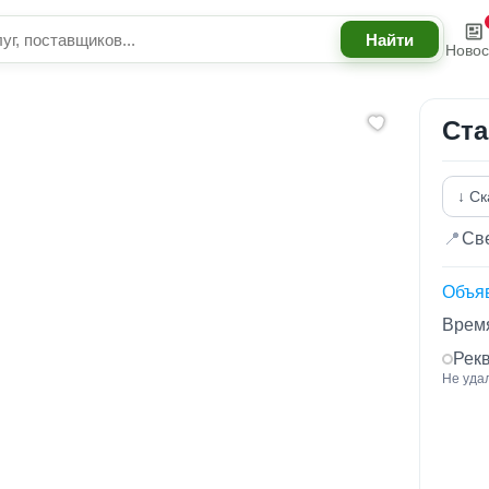
Новос
Ста
↓ Ск
📍
Све
Объя
Время
Рек
Не уда