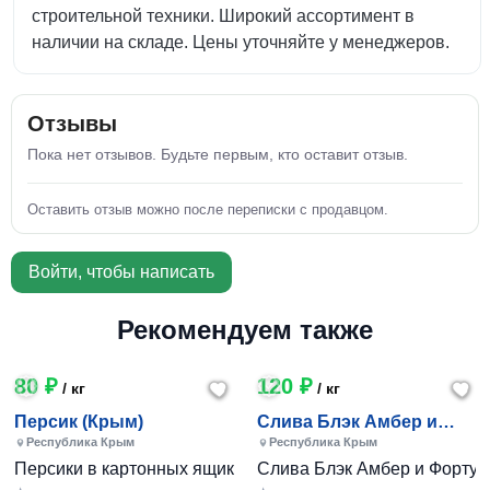
строительной техники. Широкий ассортимент в
наличии на складе. Цены уточняйте у менеджеров.
Отзывы
Пока нет отзывов. Будьте первым, кто оставит отзыв.
Оставить отзыв можно после переписки с продавцом.
Войти, чтобы написать
Рекомендуем также
80 ₽
120 ₽
/ кг
/ кг
Персик (Крым)
Слива Блэк Амбер и
Фортуна (Крым)
Республика Крым
Республика Крым
Персики в картонных ящиках по 7-10 кг. Цена 80-200 руб за
Слива Блэк Амбер и Фортуна 