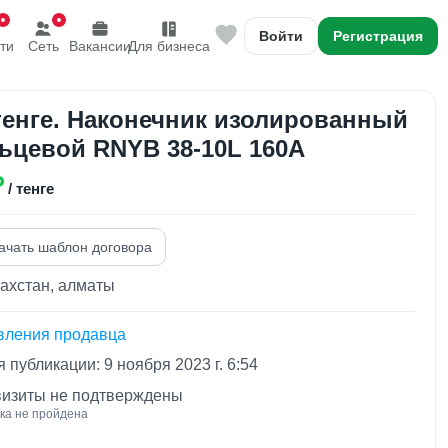
Войти
Регистрация
ти
Сеть
Вакансии
Для бизнеса
тенге. Наконечник изолированный
кольцевой RNYB 38-10L 160A
₽
/ тенге
ачать шаблон договора
ахстан, алматы
вления продавца
 публикации: 9 ноября 2023 г. 6:54
визиты не подтверждены
ка не пройдена