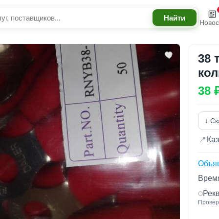
Новос
38 
38 
↓ Ск
📍
Каз
Объя
Время
Рек
Провер