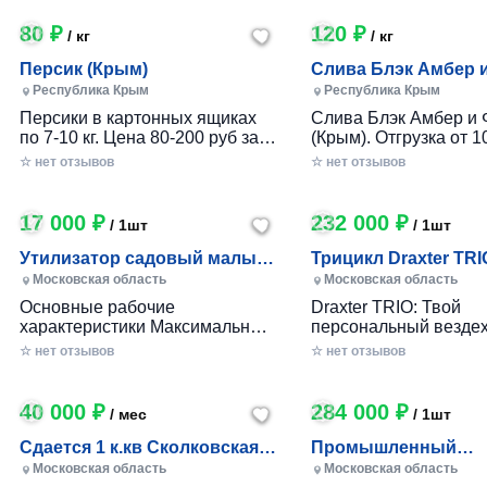
80 ₽
120 ₽
/ кг
/ кг
Персик (Крым)
Слива Блэк Амбер 
Фортуна (Крым)
Республика Крым
Республика Крым
Персики в картонных ящиках
Слива Блэк Амбер и 
по 7-10 кг. Цена 80-200 руб за 1
(Крым). Отгрузка от 10
кг в зависимости от размера и
картонном ящике по 7-
☆ нет отзывов
☆ нет отзывов
качества. Отгрузка от 100 кг.
17 000 ₽
232 000 ₽
/ 1шт
/ 1шт
Утилизатор садовый малый
Трицикл Draxter TRI
(УСМ)
Московская область
Московская область
Основные рабочие
Draxter TRIO: Твой
характеристики Максимальный
персональный вездех
размер переработки
приключений и развл
☆ нет отзывов
☆ нет отзывов
древесины, мм — 30 Заточка
Почему Draxter TRIO 
ножей — Зубчатая Материал
лучший выбор для
ножей — Сталь 65Г Габариты
развлечений? • Везд
40 000 ₽
284 000 ₽
/ мес
/ 1шт
Вес станка, кг — до 25 Длина
возможности: Проход
ножа, мм — 80 Размеры (дл х
которой ты мог только
Сдается 1 к.кв Сколковская 1
Промышленный
шир х выс), мм. — 360х360х680
Легко преодолевай п
Б, МО
измельчитель вето
Московская область
Московская область
Размер приемного окна, мм —
грязь, гравий и друг