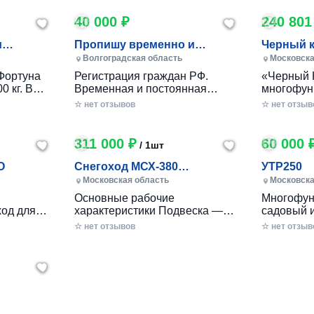
40 000 ₽
240 801
и
Пропишу временно и
Черный 
постоянно в Волжском
Волгоградская область
Московска
Фортуна
Регистрация граждан РФ.
«Черный 
0 кг. В
Временная и постоянная
многофун
10 кг.
официально через мфц.
колесный
☆ нет отзывов
☆ нет отзыв
российско
разработ
круглогод
311 000 ₽
60 000 
/ 1шт
приусаде
садами и
O
Снегоход МСХ-380
УТР250
хозяйства
(20л.с.-11А-РС, Вариатор,
Московская область
Московска
в себе ув
Long (П
Основные рабочие
Многофун
расширен
од для
характеристики Подвеска —
садовый 
элемента
ечений!
Катковая Максимальная
DRAXTER 
☆ нет отзывов
стильный
☆ нет отзыв
– твой
скорость, км/ч — до 56 Реверс
в себе фу
— С реверсом Тип двигателя
травоизме
еходные
— Бензиновый Мощность — 20
веткоизме
имость, о
л.с. Расход топлива, л/час —
предназн
 мечтать!
2.5 - 3 Объем топливного бака,
перерабо
есок,
л — 6.5 Трансмиссия —
отходов н
к
ие сложные
Вариатор «САФАРИ»
садах и о