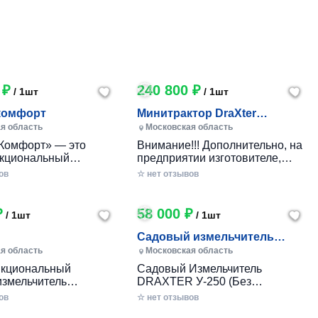
 ₽
240 800 ₽
/ 1шт
/ 1шт
комфорт
Минитрактор DraXter
СМГ-101 комфорт
я область
Московская область
Комфорт» — это
Внимание!!! Дополнительно, на
кциональный
предприятии изготовителе,
 минитрактор
указанные комплектации могут
ов
☆ нет отзывов
го производства,
оборудоваться гидроприводом:
анный для
Тип гидропривода
ичного ухода за
Комплектация Стоимость
₽
58 000 ₽
/ 1шт
/ 1шт
бными участками,
Гидропривод управление
 фермерскими
передней и задней навесками
Садовый измельчитель
ми. Модель сочетает
(для стандарт, стандарт+,
DRAXTER У-250 бензиновый
я область
Московская область
еличенную мощность,
комфорт) Масляный насос
8 л.
кциональный
Садовый Измельчитель
ное оснащение
НШ6, Гидрораспределитель
измельчитель
DRAXTER У-250 (Без
ми комфорта и
2Р40 с плавающими режимами
УТР-250 совмещает
Двигателя) - Соберите Свой
 черный дизайн.
ов
без фиксации; два
☆ нет отзывов
нкции
Универсальный Измельчитель!
гидроцилиндра,