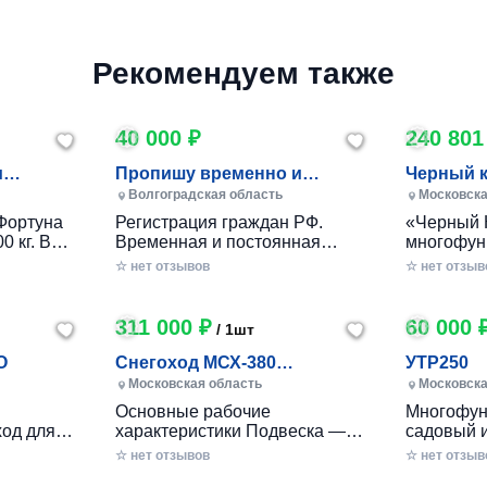
Рекомендуем также
40 000 ₽
240 801
и
Пропишу временно и
Черный 
постоянно в Волжском
Волгоградская область
Московска
Фортуна
Регистрация граждан РФ.
«Черный 
0 кг. В
Временная и постоянная
многофун
10 кг.
официально через мфц.
колесный
☆ нет отзывов
☆ нет отзыв
российско
разработ
круглогод
311 000 ₽
60 000 
/ 1шт
приусаде
садами и
O
Снегоход МСХ-380
УТР250
хозяйства
(20л.с.-11А-РС, Вариатор,
Московская область
Московска
в себе ув
Long (П
Основные рабочие
Многофун
расширен
од для
характеристики Подвеска —
садовый 
элемента
ечений!
Катковая Максимальная
DRAXTER 
☆ нет отзывов
стильный
☆ нет отзыв
– твой
скорость, км/ч — до 56 Реверс
в себе фу