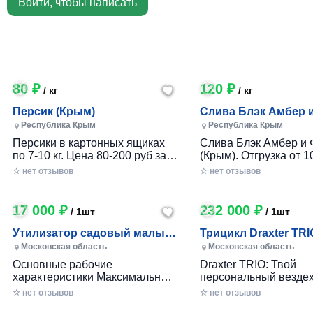
Войти, чтобы написать
80 ₽
120 ₽
/ кг
/ кг
Персик (Крым)
Слива Блэк Амбер 
Фортуна (Крым)
Республика Крым
Республика Крым
Персики в картонных ящиках
Слива Блэк Амбер и 
по 7-10 кг. Цена 80-200 руб за 1
(Крым). Отгрузка от 10
кг в зависимости от размера и
картонном ящике по 7-
☆ нет отзывов
☆ нет отзывов
качества. Отгрузка от 100 кг.
17 000 ₽
232 000 ₽
/ 1шт
/ 1шт
Утилизатор садовый малый
Трицикл Draxter TRI
(УСМ)
Московская область
Московская область
Основные рабочие
Draxter TRIO: Твой
характеристики Максимальный
персональный вездех
размер переработки
приключений и развл
☆ нет отзывов
☆ нет отзывов
древесины, мм — 30 Заточка
Почему Draxter TRIO 