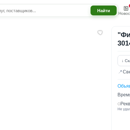
Новос
"Фи
301
↓ Ск
📍
Све
Объя
Время
Рек
Не уда