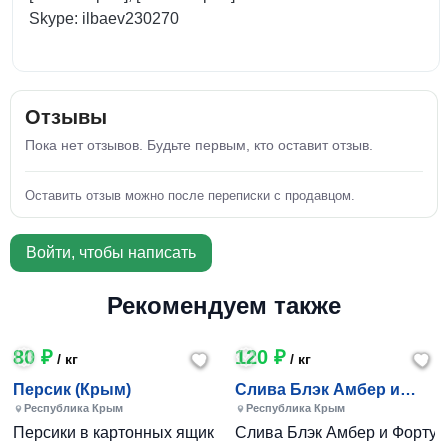
Skype: ilbaev230270
Отзывы
Пока нет отзывов. Будьте первым, кто оставит отзыв.
Оставить отзыв можно после переписки с продавцом.
Войти, чтобы написать
Рекомендуем также
80 ₽
120 ₽
/ кг
/ кг
Персик (Крым)
Слива Блэк Амбер и
Фортуна (Крым)
Республика Крым
Республика Крым
Персики в картонных ящиках по 7-10 кг. Цена 80-200 руб за
Слива Блэк Амбер и Фортуна 