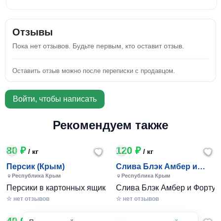
Отзывы
Пока нет отзывов. Будьте первым, кто оставит отзыв.
Оставить отзыв можно после переписки с продавцом.
Войти, чтобы написать
Рекомендуем также
80 ₽
120 ₽
/ кг
/ кг
Персик (Крым)
Слива Блэк Амбер и
Фортуна (Крым)
Республика Крым
Республика Крым
Персики в картонных ящиках по 7-10 кг. Цена 80-200 руб за
Слива Блэк Амбер и Фортуна 
☆ нет отзывов
☆ нет отзывов