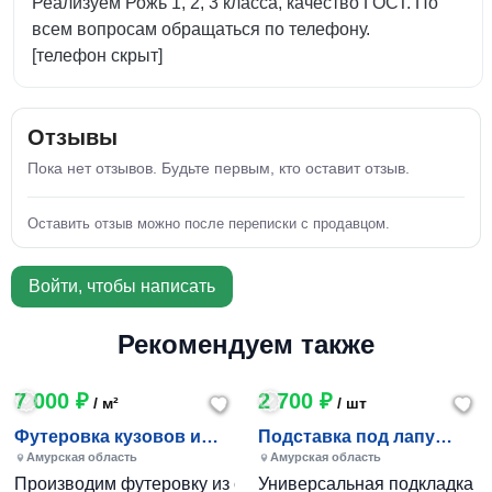
Реализуем Рожь 1, 2, 3 класса, качество ГОСТ. По
всем вопросам обращаться по телефону.
[телефон скрыт]
Отзывы
Пока нет отзывов. Будьте первым, кто оставит отзыв.
Оставить отзыв можно после переписки с продавцом.
Войти, чтобы написать
Рекомендуем также
7 000 ₽
2 700 ₽
/ м²
/ шт
Футеровка кузовов и
Подставка под лапу
транспортёров
манипулятора
Амурская область
Амурская область
Производим футеровку из сверхмолекулярного полиэтилен
Универсальная подкладка по