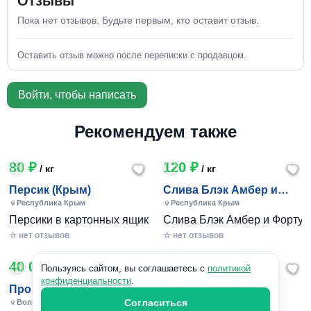
Отзывы
Пока нет отзывов. Будьте первым, кто оставит отзыв.
Оставить отзыв можно после переписки с продавцом.
Войти, чтобы написать
Рекомендуем также
80 ₽
120 ₽
/ кг
/ кг
Персик (Крым)
Слива Блэк Амбер и
Фортуна (Крым)
Республика Крым
Республика Крым
Персики в картонных ящиках по 7-10 кг. Цена 80-200 руб за
Слива Блэк Амбер и Фортуна 
☆ нет отзывов
☆ нет отзывов
40 000 ₽
240 801 ₽
/ 1шт
Пользуясь сайтом, вы соглашаетесь с
политикой
конфиденциальности
.
Пропишу временно и
Черный комфорт
постоянно в Волжском
Согласиться
Волгоградская область
Московская область