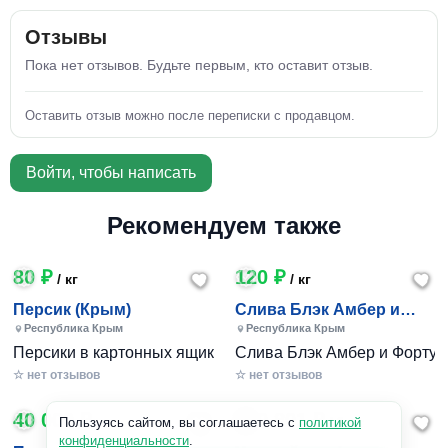
Отзывы
Пока нет отзывов. Будьте первым, кто оставит отзыв.
Оставить отзыв можно после переписки с продавцом.
Войти, чтобы написать
Рекомендуем также
80 ₽
120 ₽
/ кг
/ кг
Персик (Крым)
Слива Блэк Амбер и
Фортуна (Крым)
Республика Крым
Республика Крым
Персики в картонных ящиках по 7-10 кг. Цена 80-200 руб за
Слива Блэк Амбер и Фортуна 
☆ нет отзывов
☆ нет отзывов
40 000 ₽
240 801 ₽
/ 1шт
Пользуясь сайтом, вы соглашаетесь с
политикой
конфиденциальности
.