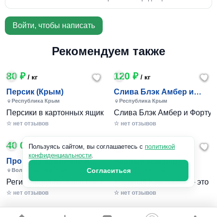
Войти, чтобы написать
Рекомендуем также
80 ₽
120 ₽
/ кг
/ кг
Персик (Крым)
Слива Блэк Амбер и
Фортуна (Крым)
Республика Крым
Республика Крым
Персики в картонных ящиках по 7-10 кг. Цена 80-200 руб за
Слива Блэк Амбер и Фортуна 
☆ нет отзывов
☆ нет отзывов
40 000 ₽
240 801 ₽
/ 1шт
Пользуясь сайтом, вы соглашаетесь с
политикой
конфиденциальности
.
Пропишу временно и
Черный комфорт
постоянно в Волжском
Согласиться
Волгоградская область
Московская область
Регистрация граждан РФ. Временная и постоянная офици
«Черный Комфорт» — это мн
☆ нет отзывов
☆ нет отзывов