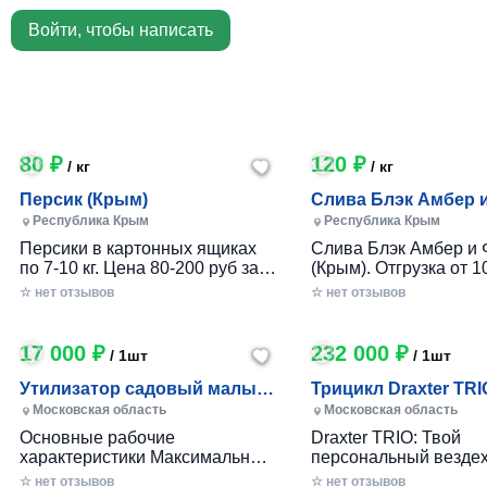
Войти, чтобы написать
80 ₽
120 ₽
/ кг
/ кг
Персик (Крым)
Слива Блэк Амбер 
Фортуна (Крым)
Республика Крым
Республика Крым
Персики в картонных ящиках
Слива Блэк Амбер и 
по 7-10 кг. Цена 80-200 руб за 1
(Крым). Отгрузка от 10
кг в зависимости от размера и
картонном ящике по 7-
☆ нет отзывов
☆ нет отзывов
качества. Отгрузка от 100 кг.
17 000 ₽
232 000 ₽
/ 1шт
/ 1шт
Утилизатор садовый малый
Трицикл Draxter TRI
(УСМ)
Московская область
Московская область
Основные рабочие
Draxter TRIO: Твой
характеристики Максимальный
персональный вездех
размер переработки
приключений и развл
☆ нет отзывов
☆ нет отзывов