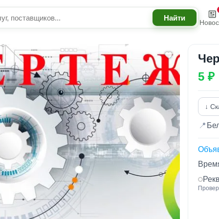
Новос
Че
5 ₽
↓ Ск
📍
Бел
Объя
Время
Рек
Провер