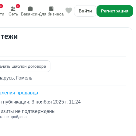
Войти
Регистрация
ти
Сеть
Вакансии
Для бизнеса
ртежи
ачать шаблон договора
арусь, Гомель
вления продавца
 публикации: 3 ноября 2025 г. 11:24
визиты не подтверждены
ка не пройдена