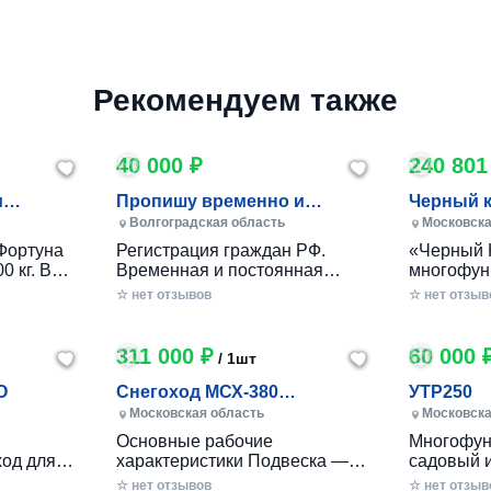
Рекомендуем также
40 000 ₽
240 801
и
Пропишу временно и
Черный 
постоянно в Волжском
Волгоградская область
Московска
Фортуна
Регистрация граждан РФ.
«Черный 
0 кг. В
Временная и постоянная
многофун
10 кг.
официально через мфц.
колесный
☆ нет отзывов
☆ нет отзыв
российско
разработ
круглогод
311 000 ₽
60 000 
/ 1шт
приусаде
садами и
O
Снегоход МСХ-380
УТР250
хозяйства
(20л.с.-11А-РС, Вариатор,
Московская область
Московска
в себе ув
Long (П
Основные рабочие
Многофун
расширен
од для
характеристики Подвеска —
садовый 
элемента
ечений!
Катковая Максимальная
DRAXTER 
☆ нет отзывов
стильный
☆ нет отзыв