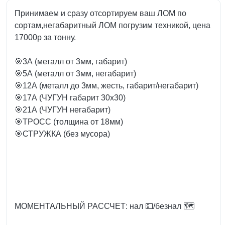
Принимаем и сразу отсортируем ваш ЛОМ по
сортам,негабаритный ЛОМ погрузим техникой, цена
17000р за тонну.
🎯3А (металл от 3мм, габарит)
🎯5А (металл от 3мм, негабарит)
🎯12А (металл до 3мм, жесть, габарит/негабарит)
🎯17А (ЧУГУН габарит 30х30)
🎯21А (ЧУГУН негабарит)
🎯ТРОСС (толщина от 18мм)
🎯СТРУЖКА (без мусора)
МОМЕНТАЛЬНЫЙ РАССЧЕТ: нал 💵/безнал 🗺