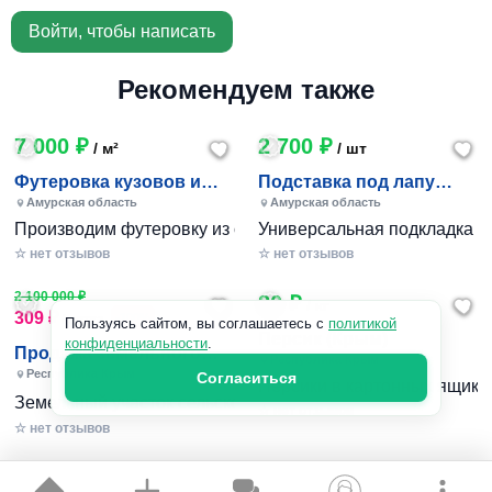
Войти, чтобы написать
Рекомендуем также
7 000 ₽
2 700 ₽
/ м²
/ шт
Футеровка кузовов и
Подставка под лапу
транспортёров
манипулятора
Амурская область
Амурская область
Производим футеровку из сверхмолекулярного полиэтилен
Универсальная подкладка по
☆ нет отзывов
☆ нет отзывов
2 100 000 ₽
80 ₽
/ кг
309 ₽
-100%
/ сотка
Пользуясь сайтом, вы соглашаетесь с
политикой
Персик (Крым)
конфиденциальности
.
Продажа земельного
Республика Крым
участка
Республика Крым
Согласиться
Персики в картонных ящиках п
сельхозназначения в
Земельный участок сельскохозяйственного назначения в 
☆ нет отзывов
Сим
☆ нет отзывов