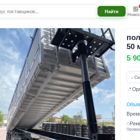
Новос
пол
50 
5 9
↓ Ск
📍
Орл
Объя
Время
Рек
Провер