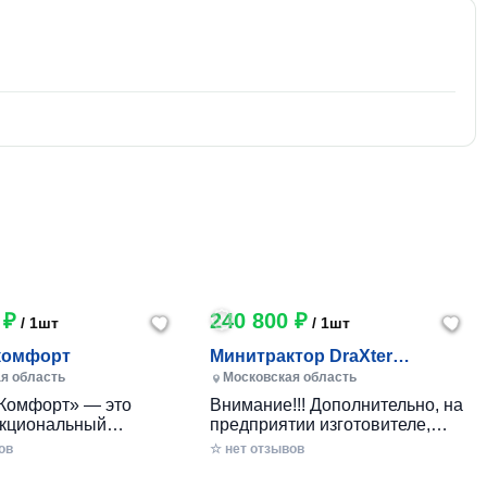
 ₽
240 800 ₽
/ 1шт
/ 1шт
комфорт
Минитрактор DraXter
СМГ-101 комфорт
я область
Московская область
Комфорт» — это
Внимание!!! Дополнительно, на
кциональный
предприятии изготовителе,
 минитрактор
указанные комплектации могут
ов
☆ нет отзывов
го производства,
оборудоваться гидроприводом:
анный для
Тип гидропривода