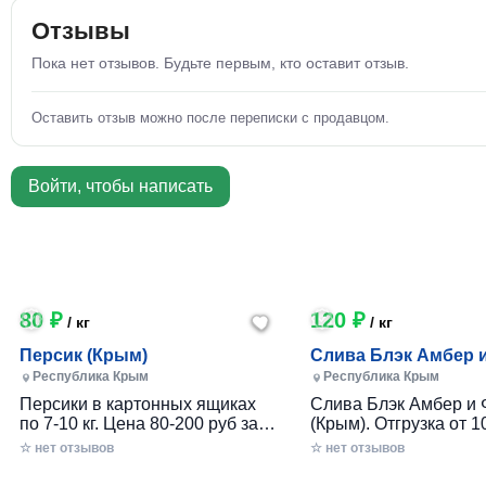
Отзывы
Пока нет отзывов. Будьте первым, кто оставит отзыв.
Оставить отзыв можно после переписки с продавцом.
Войти, чтобы написать
80 ₽
120 ₽
/ кг
/ кг
Персик (Крым)
Слива Блэк Амбер 
Фортуна (Крым)
Республика Крым
Республика Крым
Персики в картонных ящиках
Слива Блэк Амбер и 
по 7-10 кг. Цена 80-200 руб за 1
(Крым). Отгрузка от 10
кг в зависимости от размера и
картонном ящике по 7-
☆ нет отзывов
☆ нет отзывов
качества. Отгрузка от 100 кг.