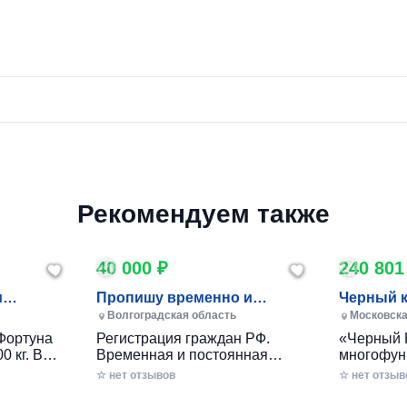
Рекомендуем также
40 000 ₽
240 801
и
Пропишу временно и
Черный 
постоянно в Волжском
Волгоградская область
Московска
Фортуна
Регистрация граждан РФ.
«Черный 
0 кг. В
Временная и постоянная
многофун
10 кг.
официально через мфц.
колесный
☆ нет отзывов
☆ нет отзыв
российско
разработ