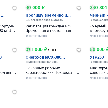
40 000 ₽
240 801
и
Пропишу временно и
Черный 
постоянно в Волжском
Волгоградская область
Московска
Фортуна
Регистрация граждан РФ.
«Черный 
0 кг. В
Временная и постоянная
многофун
10 кг.
официально через мфц.
колесный
☆ нет отзывов
☆ нет отзыв
российско
разработ
круглогод
311 000 ₽
60 000 
/ 1шт
приусаде
садами и
O
Снегоход МСХ-380
УТР250
хозяйства
(20л.с.-11А-РС, Вариатор,
Московская область
Московска
в себе ув
Long (П
Основные рабочие
Многофун
расширен
од для
характеристики Подвеска —
садовый 
элемента
ечений!
Катковая Максимальная
DRAXTER 
☆ нет отзывов
стильный
☆ нет отзыв
– твой
скорость, км/ч — до 56 Реверс
в себе фу
— С реверсом Тип двигателя
травоизме
еходные
— Бензиновый Мощность — 20
веткоизме
имость, о
л.с. Расход топлива, л/час —
предназн
 мечтать!
2.5 - 3 Объем топливного бака,
перерабо
есок,
л — 6.5 Трансмиссия —
отходов н
к
ие сложные
Вариатор «САФАРИ»
садах и о