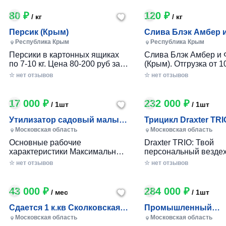
80 ₽
120 ₽
/ кг
/ кг
Персик (Крым)
Слива Блэк Амбер 
Фортуна (Крым)
Республика Крым
Республика Крым
Персики в картонных ящиках
Слива Блэк Амбер и 
по 7-10 кг. Цена 80-200 руб за 1
(Крым). Отгрузка от 10
кг в зависимости от размера и
картонном ящике по 7-
☆ нет отзывов
☆ нет отзывов
качества. Отгрузка от 100 кг.
17 000 ₽
232 000 ₽
/ 1шт
/ 1шт
Утилизатор садовый малый
Трицикл Draxter TRI
(УСМ)
Московская область
Московская область
Основные рабочие
Draxter TRIO: Твой
характеристики Максимальный
персональный вездех
размер переработки
приключений и развл
☆ нет отзывов
☆ нет отзывов
древесины, мм — 30 Заточка
Почему Draxter TRIO 
ножей — Зубчатая Материал
лучший выбор для
ножей — Сталь 65Г Габариты
развлечений? • Везд
43 000 ₽
284 000 ₽
/ мес
/ 1шт
Вес станка, кг — до 25 Длина
возможности: Проход
ножа, мм — 80 Размеры (дл х
которой ты мог только
Сдается 1 к.кв Сколковская 1
Промышленный
шир х выс), мм. — 360х360х680
Легко преодолевай п
Б, МО
измельчитель вето
Московская область
Московская область
Размер приемного окна, мм —
грязь, гравий и друг