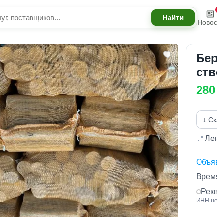
Новос
Бер
ств
280
↓ Ск
📍
Лен
Объя
Время
Рек
ИНН не