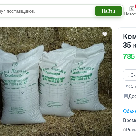
Новос
Ком
35 
785
↓ Ск
📍
Сам
🚚
Дос
Объя
Время
Рек