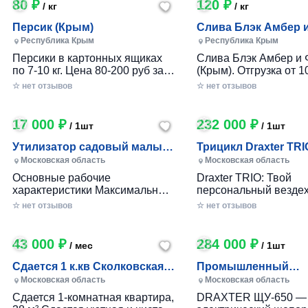
80 ₽
120 ₽
/ кг
/ кг
Персик (Крым)
Слива Блэк Амбер 
Фортуна (Крым)
Республика Крым
Республика Крым
Персики в картонных ящиках
Слива Блэк Амбер и 
по 7-10 кг. Цена 80-200 руб за 1
(Крым). Отгрузка от 10
кг в зависимости от размера и
картонном ящике по 7-
☆ нет отзывов
☆ нет отзывов
качества. Отгрузка от 100 кг.
17 000 ₽
232 000 ₽
/ 1шт
/ 1шт
Утилизатор садовый малый
Трицикл Draxter TRI
(УСМ)
Московская область
Московская область
Основные рабочие
Draxter TRIO: Твой
характеристики Максимальный
персональный вездех
размер переработки
приключений и развл
☆ нет отзывов
☆ нет отзывов
древесины, мм — 30 Заточка
Почему Draxter TRIO 
ножей — Зубчатая Материал
лучший выбор для
ножей — Сталь 65Г Габариты
развлечений? • Везд
43 000 ₽
284 000 ₽
/ мес
/ 1шт
Вес станка, кг — до 25 Длина
возможности: Проход
ножа, мм — 80 Размеры (дл х
которой ты мог только
Сдается 1 к.кв Сколковская 1
Промышленный
шир х выс), мм. — 360х360х680
Легко преодолевай п
Б, МО
измельчитель вето
Московская область
Московская область
Размер приемного окна, мм —
грязь, гравий и друг
DRAXTER УЩ-650, 2
Сдается 1-комнатная квартира,
DRAXTER ЩУ-650 —
100x50
поверхности. • Непо