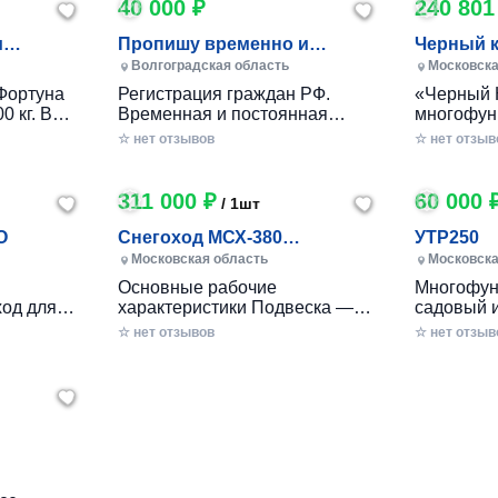
40 000 ₽
240 801
и
Пропишу временно и
Черный 
постоянно в Волжском
Волгоградская область
Московска
Фортуна
Регистрация граждан РФ.
«Черный 
0 кг. В
Временная и постоянная
многофун
10 кг.
официально через мфц.
колесный
☆ нет отзывов
☆ нет отзыв
российско
разработ
круглогод
311 000 ₽
60 000 
/ 1шт
приусаде
садами и
O
Снегоход МСХ-380
УТР250
хозяйства
(20л.с.-11А-РС, Вариатор,
Московская область
Московска
в себе ув
Long (П
Основные рабочие
Многофун
расширен
од для
характеристики Подвеска —
садовый 
элемента
ечений!
Катковая Максимальная
DRAXTER 
☆ нет отзывов
стильный
☆ нет отзыв
– твой
скорость, км/ч — до 56 Реверс
в себе фу
— С реверсом Тип двигателя
травоизме
еходные
— Бензиновый Мощность — 20
веткоизме
имость, о
л.с. Расход топлива, л/час —
предназн
 мечтать!
2.5 - 3 Объем топливного бака,
перерабо
есок,
л — 6.5 Трансмиссия —
отходов н
к
ие сложные
Вариатор «САФАРИ»
садах и о
2
вторимый
Габариты Длина базы, мм —
легко спр