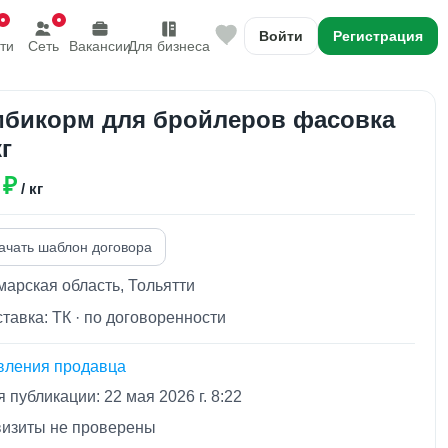
Войти
Регистрация
ти
Сеть
Вакансии
Для бизнеса
бикорм для бройлеров фасовка
кг
 ₽
/ кг
ачать шаблон договора
арская область, Тольятти
тавка: ТК · по договоренности
вления продавца
 публикации: 22 мая 2026 г. 8:22
визиты не проверены