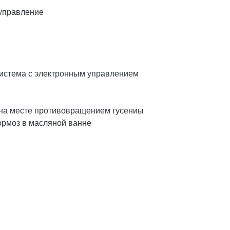
 управление
система с электронным управлением
 на месте противовращением гусениы
ормоз в масляной ванне