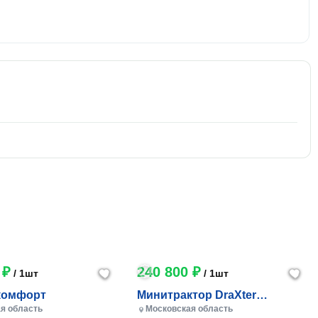
 ₽
240 800 ₽
/ 1шт
/ 1шт
комфорт
Минитрактор DraXter
СМГ-101 комфорт
я область
Московская область