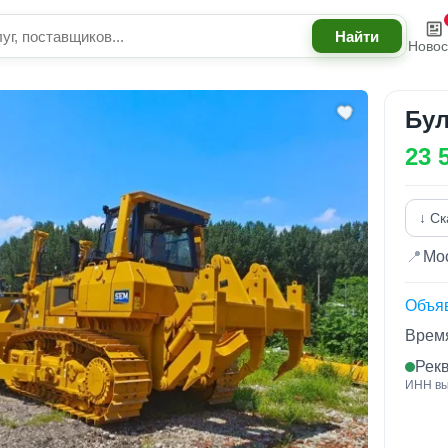
Новос
Бул
23 
↓ Ск
📍
Мос
Объя
Время
Рек
ИНН вы