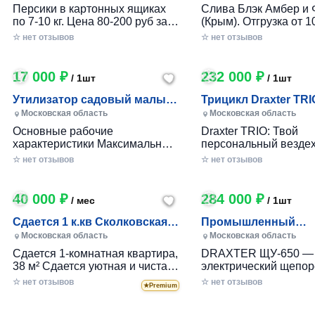
Персики в картонных ящиках
Слива Блэк Амбер и 
по 7-10 кг. Цена 80-200 руб за 1
(Крым). Отгрузка от 10
кг в зависимости от размера и
картонном ящике по 7-
☆ нет отзывов
☆ нет отзывов
качества. Отгрузка от 100 кг.
17 000 ₽
232 000 ₽
/ 1шт
/ 1шт
Утилизатор садовый малый
Трицикл Draxter TRI
(УСМ)
Московская область
Московская область
Основные рабочие
Draxter TRIO: Твой
характеристики Максимальный
персональный вездех
размер переработки
приключений и развл
☆ нет отзывов
☆ нет отзывов
древесины, мм — 30 Заточка
Почему Draxter TRIO 
ножей — Зубчатая Материал
лучший выбор для
ножей — Сталь 65Г Габариты
развлечений? • Везд
40 000 ₽
284 000 ₽
/ мес
/ 1шт
Вес станка, кг — до 25 Длина
возможности: Проход
ножа, мм — 80 Размеры (дл х
которой ты мог только
Сдается 1 к.кв Сколковская 1
Промышленный
шир х выс), мм. — 360х360х680
Легко преодолевай п
Б, МО
измельчитель вето
Московская область
Московская область
Размер приемного окна, мм —
грязь, гравий и друг
DRAXTER УЩ-650, 2
Сдается 1-комнатная квартира,
DRAXTER ЩУ-650 —
100x50
поверхности. • Непо
38 м² Сдается уютная и чистая
электрический щепор
стиль: Привлекатель
1-комнатная квартира
утилизатор для пере
☆ нет отзывов
дизайн, который выде
☆ нет отзывов
★
Premium
площадью 38 м² на длительный
веток, сучьев, горбыл
из толпы. • Максимум
срок, 14 этаж. От Сколково D1
древесных отходов в
удовольствия: Ощути