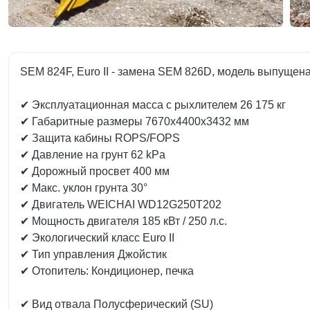
SEM 824F, Euro II - замена SEM 826D, модель выпуще
✔ Эксплуатационная масса с рыхлителем 26 175 кг
✔ Габаритные размеры 7670х4400х3432 мм
✔ Защита кабины ROPS/FOPS
✔ Давление на грунт 62 kPa
✔ Дорожный просвет 400 мм
✔ Макс. уклон грунта 30°
✔ Двигатель WEICHAI WD12G250T202
✔ Мощность двигателя 185 кВт / 250 л.с.
✔ Экологический класс Euro II
✔ Тип управления Джойстик
✔ Отопитель: Кондиционер, печка
✔ Вид отвала Полусферический (SU)