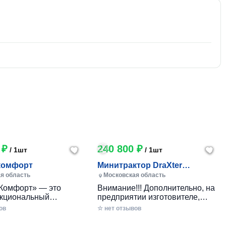
 ₽
240 800 ₽
/ 1шт
/ 1шт
комфорт
Минитрактор DraXter
СМГ-101 комфорт
я область
Московская область
Комфорт» — это
Внимание!!! Дополнительно, на
кциональный
предприятии изготовителе,
 минитрактор
указанные комплектации могут
ов
☆ нет отзывов
го производства,
оборудоваться гидроприводом:
анный для
Тип гидропривода