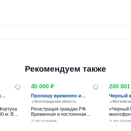
Рекомендуем также
40 000 ₽
240 801
и
Пропишу временно и
Черный 
постоянно в Волжском
Волгоградская область
Московска
Фортуна
Регистрация граждан РФ.
«Черный 
0 кг. В
Временная и постоянная
многофун
10 кг.
официально через мфц.
колесный
☆ нет отзывов
☆ нет отзыв
российско
разработ