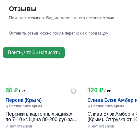
Отзывы
Пока нет отзывов. Будьте первым, кто оставит отзыв.
Оставить отзыв можно после переписки с продавцом.
Войти, чтобы написать
80 ₽
120 ₽
/ кг
/ кг
Персик (Крым)
Слива Блэк Амбер 
Фортуна (Крым)
Республика Крым
Республика Крым
Персики в картонных ящиках
Слива Блэк Амбер и 
по 7-10 кг. Цена 80-200 руб за 1
(Крым). Отгрузка от 10
кг в зависимости от размера и
картонном ящике по 7-
☆ нет отзывов
☆ нет отзывов
качества. Отгрузка от 100 кг.