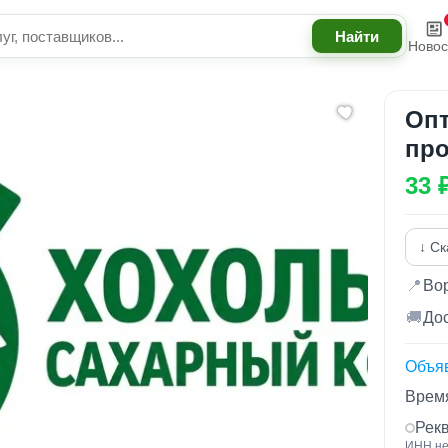
Новос
Опт
про
33 
↓ Ск
📍
Во
🚚
Дос
Объя
Время
Рек
ИНН не