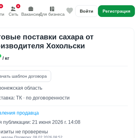
Войти
Регистрация
ти
Сеть
Вакансии
Для бизнеса
овые поставки сахара от
изводителя Хохольски
₽
/ кг
ачать шаблон договора
ронежская область
тавка: ТК · по договоренности
вления продавца
 публикации: 21 июня 2026 г. 14:08
визиты не проверены
 указан
·
Проверка: 08.02.2026 08:52