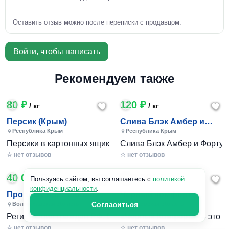
Оставить отзыв можно после переписки с продавцом.
Войти, чтобы написать
Рекомендуем также
80 ₽
120 ₽
/ кг
/ кг
Персик (Крым)
Слива Блэк Амбер и
Фортуна (Крым)
Республика Крым
Республика Крым
Персики в картонных ящиках по 7-10 кг. Цена 80-200 руб за
Слива Блэк Амбер и Фортуна 
☆ нет отзывов
☆ нет отзывов
40 000 ₽
240 801 ₽
/ 1шт
Пользуясь сайтом, вы соглашаетесь с
политикой
конфиденциальности
.
Пропишу временно и
Черный комфорт
постоянно в Волжском
Согласиться
Волгоградская область
Московская область
Регистрация граждан РФ. Временная и постоянная офици
«Черный Комфорт» — это мн
☆ нет отзывов
☆ нет отзывов