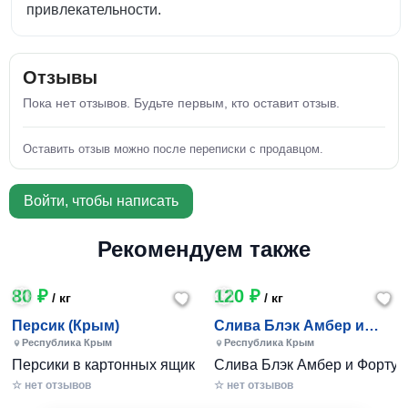
привлекательности.
Отзывы
Пока нет отзывов. Будьте первым, кто оставит отзыв.
Оставить отзыв можно после переписки с продавцом.
Войти, чтобы написать
Рекомендуем также
80 ₽
120 ₽
/ кг
/ кг
Персик (Крым)
Слива Блэк Амбер и
Фортуна (Крым)
Республика Крым
Республика Крым
Персики в картонных ящиках по 7-10 кг. Цена 80-200 руб за
Слива Блэк Амбер и Фортуна 
☆ нет отзывов
☆ нет отзывов