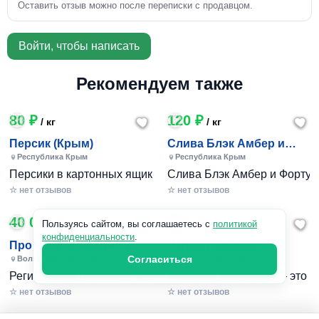
Оставить отзыв можно после переписки с продавцом.
Войти, чтобы написать
Рекомендуем также
80 ₽
120 ₽
/ кг
/ кг
Персик (Крым)
Слива Блэк Амбер и
Фортуна (Крым)
Республика Крым
Республика Крым
Персики в картонных ящиках по 7-10 кг. Цена 80-200 руб за
Слива Блэк Амбер и Фортуна 
☆ нет отзывов
☆ нет отзывов
40 000 ₽
240 801 ₽
/ 1шт
Пользуясь сайтом, вы соглашаетесь с
политикой
конфиденциальности
.
Пропишу временно и
Черный комфорт
постоянно в Волжском
Согласиться
Волгоградская область
Московская область
Регистрация граждан РФ. Временная и постоянная офици
«Черный Комфорт» — это мн
☆ нет отзывов
☆ нет отзывов